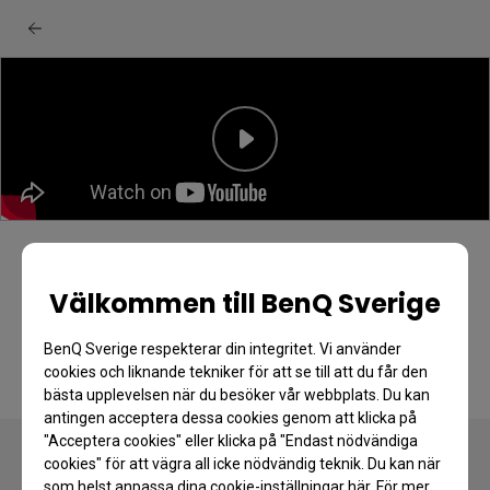
BenQ W4100i projektor: Unboxing &
snabbstartsguide
Välkommen till BenQ Sverige
BenQ Sverige respekterar din integritet. Vi använder
cookies och liknande tekniker för att se till att du får den
bästa upplevelsen när du besöker vår webbplats. Du kan
antingen acceptera dessa cookies genom att klicka på
"Acceptera cookies" eller klicka på "Endast nödvändiga
cookies" för att vägra all icke nödvändig teknik. Du kan när
som helst anpassa dina cookie-inställningar här. För mer