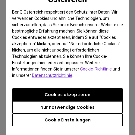
Farbtemperatur ist die Temperatur eines
BenQ Österreich respektiert den Schutz Ihrer Daten. Wir
Schwarzen Körpers, der bei Erwärmung auf
verwenden Cookies und ähnliche Technologien, um
unterschiedliche Temperaturen, Licht in
sicherzustellen, dass Sie beim Besuch unserer Website die
bestmögliche Erfahrung machen. Sie können diese
unterschiedlichen Farben - von Rot über Orange
Cookies entweder akzeptieren, indem Sie auf "Cookies
über Gelb bis Blau – aussendet. Je niedriger die
akzeptieren" klicken, oder auf "Nur erforderliche Cookies"
Farbtemperatur, desto gelber, also wärmer, wird die
klicken, um alle nicht unbedingt erforderlichen
Technologien abzulehnen. Sie können Ihre Cookie-
Farbe; steigt die Farbtemperatur, verändert sich die
Einstellungen hier jederzeit anpassen. Weitere
Farbe von Weiß nach Blau. Die Farbe der
Informationen finden Sie in unserer
Cookie-Richtlinie
und
Beleuchtung beeinflusst den Ausstoß von
in unserer
Datenschutzrichtlinie
.
Melatonin. Kaltweißes Licht enthält einen größeren
Blauanteil als warmweißes Licht. Bei kaltweißem
Cookies akzeptieren
Licht bleiben wir aufmerksamer, da es den Ausstoß
Nur notwendige Cookies
von Melatonin hemmt. Umgekehrt hat warmweißes
Licht nur wenig Einfluss auf die Freisetzung von
Cookie Einstellungen
Melatonin. Deshalb fühlen wir uns bei warmem
Licht entspannter. Für unsere persönlichen