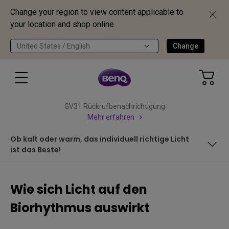
Change your region to view content applicable to
your location and shop online.
United States / English
Change
GV31 Rückrufbenachrichtigung
Mehr erfahren
Ob kalt oder warm, das individuell richtige Licht
ist das Beste!
Wie wirkt sich der zirkadianen Rhythmus auf die Vorgänge
im menschlichen Körper aus?
Wie sich Licht auf den
Ob kalt oder warm, das individuell richtige Licht ist das
Biorhythmus auswirkt
Beste!