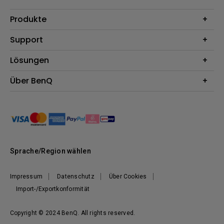
Produkte
Beamer
Support
Monitore
Kontakt
Lösungen
Lampen
Garantie
Webcams
Für Unternehmen
Über BenQ
Reparaturservice
Für Bildungsstätten
Downloads
Das Unternehmen
Für E-Sportler (Zowie)
Onlineshop FAQ
Nachhaltigkeit
BenQ Blog
Unser Versprechen
News
Sprache/Region wählen
Impressum
Datenschutz
Über Cookies
Import-/Exportkonformität
Copyright © 2024 BenQ. All rights reserved.