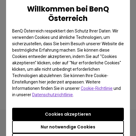
Willkommen bei BenQ
Österreich
ScreenBar Halo Webcam-
Zubehör
BenQ Österreich respektiert den Schutz Ihrer Daten. Wir
verwenden Cookies und ähnliche Technologien, um
sicherzustellen, dass Sie beim Besuch unserer Website die
Einfache Einrichtung der Webcam auf der ScreenBar Halo.
bestmögliche Erfahrung machen. Sie können diese
Cookies entweder akzeptieren, indem Sie auf "Cookies
akzeptieren" klicken, oder auf "Nur erforderliche Cookies"
(Webcam-Zubehör ist nicht mit ideaCam kompatibel.)
klicken, um alle nicht unbedingt erforderlichen
Technologien abzulehnen. Sie können Ihre Cookie-
Einstellungen hier jederzeit anpassen. Weitere
Mehr erfahren
Informationen finden Sie in unserer
Cookie-Richtlinie
und
in unserer
Datenschutzrichtlinie
.
Cookies akzeptieren
Nur notwendige Cookies