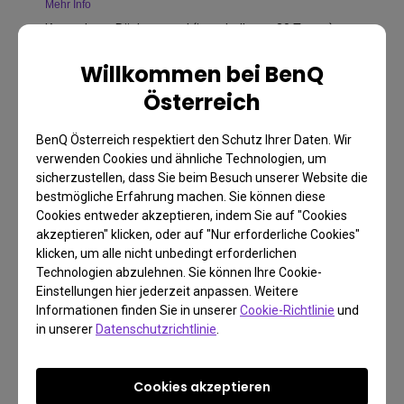
Mehr Info
Kostenloser Rückversand (innerhalb von 30 Tagen)
Willkommen bei BenQ
3 Jahre Garantie
Österreich
Wir bieten eine beschränkte Garantie von 3 Jahren ab
Kaufdatum (ausgenommen sind gebrauchte Produkte, und
BenQ Österreich respektiert den Schutz Ihrer Daten. Wir
sämtliches Zubehör)
verwenden Cookies und ähnliche Technologien, um
sicherzustellen, dass Sie beim Besuch unserer Website die
Kostenlose Rückgabe innerhalb von 30 Tagen
bestmögliche Erfahrung machen. Sie können diese
Mehr Info
Cookies entweder akzeptieren, indem Sie auf "Cookies
Andere Kaufoptionen
akzeptieren" klicken, oder auf "Nur erforderliche Cookies"
klicken, um alle nicht unbedingt erforderlichen
Technologien abzulehnen. Sie können Ihre Cookie-
Einstellungen hier jederzeit anpassen. Weitere
Informationen finden Sie in unserer
Cookie-Richtlinie
und
in unserer
Datenschutzrichtlinie
.
Cookies akzeptieren