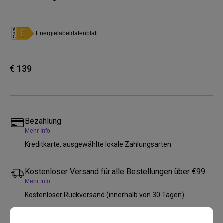
Energielabeldatenblatt
€ 139
Bezahlung
Mehr Info
Kreditkarte, ausgewählte lokale Zahlungsarten
Kostenloser Versand für alle Bestellungen über €99
Mehr Info
Kostenloser Rückversand (innerhalb von 30 Tagen)
2 Jahre Garantie