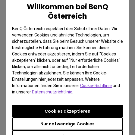
Willkommen bei BenQ
Wir bieten eine beschränkte Garantie von 2 Jahren ab
Österreich
Kaufdatum (ausgenommen sind gebrauchte Produkte, und
sämtliches Zubehör)
BenQ Österreich respektiert den Schutz Ihrer Daten. Wir
verwenden Cookies und ähnliche Technologien, um
Kostenlose Rückgabe innerhalb von 30 Tagen
sicherzustellen, dass Sie beim Besuch unserer Website die
Mehr Info
bestmögliche Erfahrung machen. Sie können diese
Cookies entweder akzeptieren, indem Sie auf "Cookies
akzeptieren" klicken, oder auf "Nur erforderliche Cookies"
klicken, um alle nicht unbedingt erforderlichen
Technologien abzulehnen. Sie können Ihre Cookie-
Einstellungen hier jederzeit anpassen. Weitere
Informationen finden Sie in unserer
Cookie-Richtlinie
und
in unserer
Datenschutzrichtlinie
.
Cookies akzeptieren
Nur notwendige Cookies
FAQ