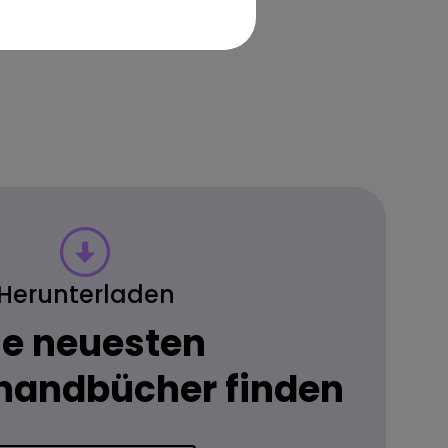
Herunterladen
ie neuesten
handbücher finden