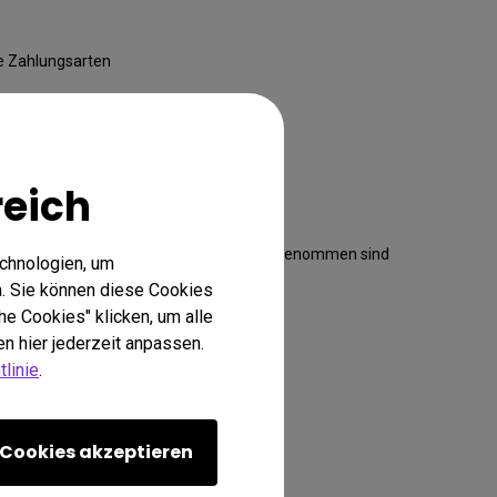
le Zahlungsarten
le Bestellungen über €99
Mehr Info
rhalb von 30 Tagen)
reich
Garantie von 2 Jahren ab Kaufdatum (ausgenommen sind
echnologien, um
tliches Zubehör)
. Sie können diese Cookies
he Cookies" klicken, um alle
halb von 30 Tagen
Mehr Info
n hier jederzeit anpassen.
linie
.
Cookies akzeptieren