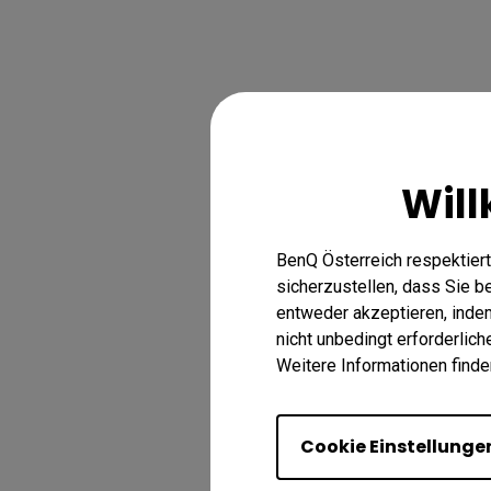
Will
BenQ Österreich respektiert
sicherzustellen, dass Sie 
entweder akzeptieren, indem 
nicht unbedingt erforderlic
Weitere Informationen finde
Cookie Einstellunge