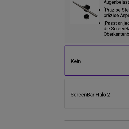
Augenbelastu
[Präzise Ste
präzise Anpa
[Passt an je
die ScreenBa
Oberkantenb
Kein
ScreenBar Halo 2