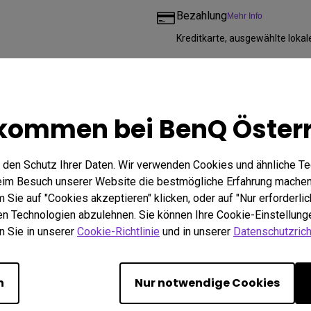
Bezahlung
Mehr Info
Kreditkarte, ausgewählte loka
Kostenloser Versand für al
Kostenloser Rückversand (inne
kommen bei BenQ Öster
2 Jahre Garantie
Wir bieten eine beschränkte 
 den Schutz Ihrer Daten. Wir verwenden Cookies und ähnliche T
gebrauchte Produkte, und säm
beim Besuch unserer Website die bestmögliche Erfahrung machen
Sie auf "Cookies akzeptieren" klicken, oder auf "Nur erforderlic
Kostenlose Rückgabe inner
hen Technologien abzulehnen. Sie können Ihre Cookie-Einstellunge
n Sie in unserer
Cookie-Richtlinie
und in unserer
Datenschutzricht
Andere Kaufoptionen
n
Nur notwendige Cookies