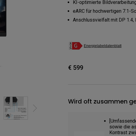
KI-optimierte Bildverarbeitun
ch hinten gewölbter Monitor
Thunderbolt
Laser
eARC für hochwertigen 7.1-S
bellose Steuerung
P3
Anschlussvielfalt mit DP 1.4
Mit Android TV
tegriert
Mit Höhenverstellung
Mit niedrigem Input Lag
Energielabeldatenblatt
€ 599
Wird oft zusammen ge
[Umfassende
sowie die a
Kontrast zw