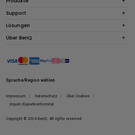
Produkte
Beamer
Support
Monitore
Kontakt
Lösungen
Lampen
Garantie
Webcams
Für Unternehmen
Über BenQ
Reparaturservice
Für Bildungsstätten
Downloads
Das Unternehmen
Für E-Sportler (Zowie)
Onlineshop FAQ
Nachhaltigkeit
BenQ Blog
Unser Versprechen
News
Sprache/Region wählen
Impressum
Datenschutz
Über Cookies
Import-/Exportkonformität
Copyright © 2024 BenQ. All rights reserved.