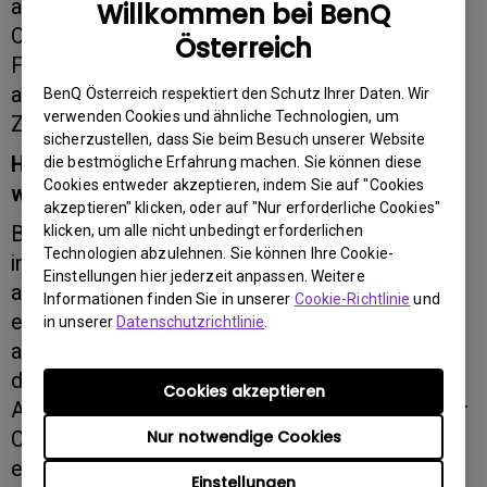
alle Farben exakt definiert werden, um das
Willkommen bei BenQ
Originalmotiv möglichst perfekt darzustellen. Die
Österreich
Farbgenauigkeit von Delta E ≤ 1,5 erfüllt dabei
alle Erwartungen einer sehr anspruchsvollen
BenQ Österreich respektiert den Schutz Ihrer Daten. Wir
verwenden Cookies und ähnliche Technologien, um
Zielgruppe.
sicherzustellen, dass Sie beim Besuch unserer Website
Höchste Farbgenauigkeit durch ständig
die bestmögliche Erfahrung machen. Sie können diese
Cookies entweder akzeptieren, indem Sie auf "Cookies
wiederherstellbare Normwerte
akzeptieren" klicken, oder auf "Nur erforderliche Cookies"
BenQ testet jeden PV270 vor der Auslieferung
klicken, um alle nicht unbedingt erforderlichen
Technologien abzulehnen. Sie können Ihre Cookie-
individuell und stimmt ihn auf international
Einstellungen hier jederzeit anpassen. Weitere
anerkannte Standardwerte ab. Dazu werden die
Informationen finden Sie in unserer
Cookie-Richtlinie
und
entsprechenden Korrekturwerte im Monitor
in unserer
Datenschutzrichtlinie
.
abgespeichert und korrigieren die Darstellung
direkt im Panel und nicht durch manipulierte
Cookies akzeptieren
Ausgangssignale der Grafikkarte. Ein besonderer
Nur notwendige Cookies
Clou des PV270 ist die gemeinsam mit X-Rite
entwickelte Kalibrierung, mit der jeder Monitor
Einstellungen