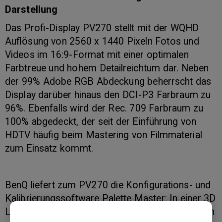
Darstellung
Das Profi-Display PV270 stellt mit der WQHD
Auflösung von 2560 x 1440 Pixeln Fotos und
Videos im 16:9-Format mit einer optimalen
Farbtreue und hohem Detailreichtum dar. Neben
der 99% Adobe RGB Abdeckung beherrscht das
Display darüber hinaus den DCI-P3 Farbraum zu
96%. Ebenfalls wird der Rec. 709 Farbraum zu
100% abgedeckt, der seit der Einführung von
HDTV häufig beim Mastering von Filmmaterial
zum Einsatz kommt.
BenQ liefert zum PV270 die Konfigurations- und
Kalibrierungssoftware Palette Master: In einer 3D
Look-Up-Table (LUT) mit 14 Bit Farbtiefe können