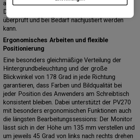
auch nachträglich wieder auf die optimale
Darstellung des jeweiligen Farbraums hin
überprüft und bei Bedarf nachjustiert werden
kann.
Ergonomisches Arbeiten und flexible
Positionierung
Eine besonders gleichmäßige Verteilung der
Hintergrundbeleuchtung und der große
Blickwinkel von 178 Grad in jede Richtung
garantieren, dass Farben und Bildqualität bei
jeder Position des Anwenders am Schreibtisch
konsistent bleiben. Dabei unterstützt der PV270
mit besonders ergonomischen Funktionen auch
die längsten Bearbeitungssessions: Der Monitor
lässt sich in der Höhe um 135 mm verstellen und
um jeweils 45 Grad von links nach rechts drehen