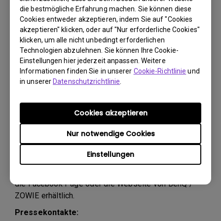
Ausrüstung. Vom Rechner über den professionellen
die bestmögliche Erfahrung machen. Sie können diese
eSports-Monitor bis hin zur Gear findet beim ZONE
Cookies entweder akzeptieren, indem Sie auf "Cookies
alles seinen designierten Platz.
akzeptieren" klicken, oder auf "Nur erforderliche Cookies"
klicken, um alle nicht unbedingt erforderlichen
Ein besonderes Highlight dieser innovativen eSports
Technologien abzulehnen. Sie können Ihre Cookie-
Lösung sind die integrierten Anschlussmöglichkeiten
Einstellungen hier jederzeit anpassen. Weitere
für Gaming Gear, die ein einfaches und schnelles
Informationen finden Sie in unserer
Cookie-Richtlinie
und
Anschließen der Hardware vor Ort ermöglichen. Die
in unserer
Datenschutzrichtlinie
.
Höhenverstellbarkeit des Tisches, eine flexible
Display-Halterung und die gut erreichbaren
Cookies akzeptieren
Anschlussbuchsen garantieren optimalen Komfort und
Ergonomie auch bei langen Spiel-Sessions.
Nur notwendige Cookies
Live erleben können eSports-Begeisterte den ZOWIE
ZONE bei zahlreichen Gaming-Veranstaltungen, wie z.
Einstellungen
B. bei der DreamHack in Leipzig. Nähere
Informationen und Veranstaltungstermine sind über
die Facebook Page oder die Webseite von BenQ /
ZOWIE erhältlich.
Pressekontakte: