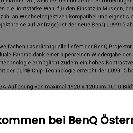
rojektoren vor, welches den höchsten Anforderungen 
n die lichtstarke Wahl für den Einsatz in Museen, be
lzahl an Wechselobjektiven kompatibel und eignet sich
jektpreise auf Anfrage) ist der neue BenQ LU9915 ab s
weifachen Laserlichtquelle liefert der BenQ Projektor
duale Farbrad dank einer lupenreinen Wiedergabe de
sertechnologie ermöglicht zudem ein hohes Kontrastv
it der DLP® Chip-Technologie erreicht der LU9915 h
XGA-Auflösung von maximal 1920 x 1200 im 16:10 Bi
 eingestellt werden können. Der neue Projektor ist fü
ausgelegt. Sein robustes Gehäuse verfügt über eine z
system, wodurch der Projektor deutlich leiser arbeit
kommen bei BenQ Öster
durch eine große Auswahl an praktischen Funktionen 