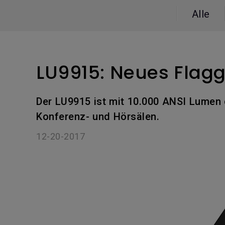
Golfsimulator Beamer
Na
PianoLight
Alle
Golf
Ka
In
LU9915: Neues Flagg
Der LU9915 ist mit 10.000 ANSI Lumen d
Konferenz- und Hörsälen.
12-20-2017