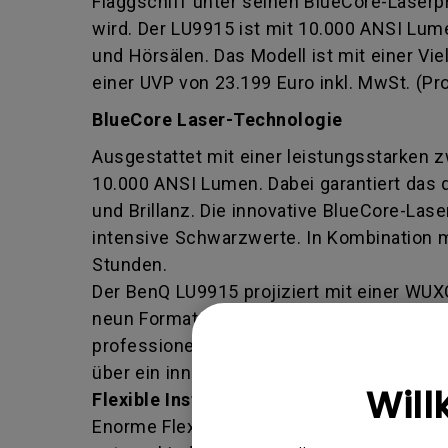
Flaggschiff unter seinen BlueCore-Laserp
wird. Der LU9915 ist mit 10.000 ANSI Lume
und Hörsälen. Das Modell ist mit einer Vie
einer UVP von 23.199 Euro inkl. MwSt. (Pro
BlueCore Laser-Technologie
Ausgestattet mit einer leistungsstarken z
10.000 ANSI Lumen. Dabei garantiert das 
und Brillanz. Die innovative BlueCore-La
intensive Schwarzwerte. In Kombination m
Stunden.
Der BenQ LU9915 projiziert mit einer WU
neun Formate zur Auswahl, die individuell
professionellen Einsatz im 24/7 Betrieb 
über ein innovatives Flüssigkeitskühlungs
Will
Flexible Installationsmöglichkeiten
Enorme Flexibilität erreicht der LU9915 