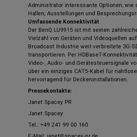
Administrator interessante Optionen, wie 
Hallen, Ausstellungen und Besprechungsr
Umfassende Konnektivität
Der BenQ LU9915 ist mit seinen zahlreich
Vielzahl von Geräten und Videoquellen au
Broadcast Industrie weit verbreitete 3G-S
transportieren. Per HDBaseT-Konnektivitä
Video-, Audio- und Gerätesteuersignale v
über ein einziges CAT5-Kabel für nahtlose
hervorragend für Deckeninstallationen.
Pressekontakte:
Janet Spacey PR
Janet Spacey
Tel.: +49 241 99 00 160
E-Mail: janet@spacey-pr.de