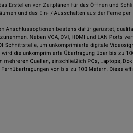
das Erstellen von Zeitplänen für das Öffnen und Schl
äumen und das Ein- / Ausschalten aus der Ferne per
en Anschlussoptionen bestens dafür gerüstet, qualit
fzunehmen. Neben VGA, DVI, HDMI und LAN Ports verfü
DI Schnittstelle, um unkomprimierte digitale Videosig
t wird die unkomprimierte Übertragung über bis zu 1
on mehreren Quellen, einschließlich PCs, Laptops, D
 Fernübertragungen von bis zu 100 Metern. Diese eff