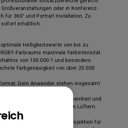
professioneller Einsatzbereiche gerecht
i Großveranstaltungen oder in Konferenz-
 für 360° und Portrait Installation. Zu
ofort erhältlich.
 optimale Helligkeitswerte von bis zu
s RGBY-Farbraums maximale Farbintensität
erhältnis von 100.000:1 und besonders
öchste Farbgenauigkeit von über 20.000
ldformat. Dem Anwender stehen insgesamt
r den unterbrechungsfreien,
u 100% staubdichte Projektionseinheit und
et als Geräte mit herkömmlichen Lüftern.
reich
zur bequemen Anpassung der Projektion für