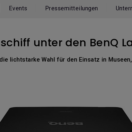
ch hinten gewölbter Monitor
Thunderbolt
Events
Pressemitteilungen
Unter
Laser
bellose Steuerung
P3
Mit Android TV
tegriert
Mit Höhenverstellung
Mit niedrigem Input Lag
schiff unter den BenQ L
ie lichtstarke Wahl für den Einsatz in Museen