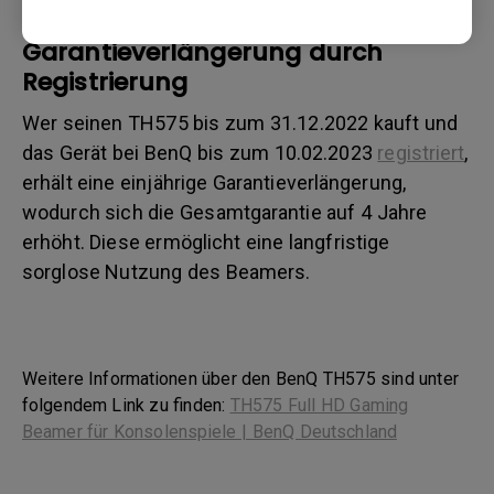
Garantieverlängerung durch
Registrierung
Wer seinen TH575 bis zum 31.12.2022 kauft und
das Gerät bei BenQ bis zum 10.02.2023
registriert
,
erhält eine einjährige Garantieverlängerung,
wodurch sich die Gesamtgarantie auf 4 Jahre
erhöht. Diese ermöglicht eine langfristige
sorglose Nutzung des Beamers.
Weitere Informationen über den BenQ TH575 sind unter
folgendem Link zu finden:
TH575 Full HD Gaming
Beamer für Konsolenspiele | BenQ Deutschland