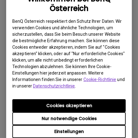
geeignet. Zusätzlich ist der TH575 mit einem 10-Watt-
Österreich
Lautsprecher sowie dem Rec. 709-Standard
ausgestattet, was für kraftvollen Sound sowie eine
BenQ Österreich respektiert den Schutz Ihrer Daten. Wir
lebendige und realistische Farbwiedergabe sorgt. Dank
verwenden Cookies und ähnliche Technologien, um
der Helligkeit von 3.800 ANSI Lumen liefert der neue
sicherzustellen, dass Sie beim Besuch unserer Website
die bestmögliche Erfahrung machen. Sie können diese
Projektor sowohl tagsüber als auch abends oder nachts
Cookies entweder akzeptieren, indem Sie auf "Cookies
in einem gut beleuchteten Wohnzimmer eine gute
akzeptieren" klicken, oder auf "Nur erforderliche Cookies"
Performance. Der TH575 hat eine Lampenlebensdauer
klicken, um alle nicht unbedingt erforderlichen
von bis zu 10.000 Stunden, die mit den Energiesparmodi
Technologien abzulehnen. Sie können Ihre Cookie-
Smart Eco® oder Lamp Save auf bis zu 15.000 Stunden
Einstellungen hier jederzeit anpassen. Weitere
verlängert werden kann. Dezidierte Modi, wie Game und
Informationen finden Sie in unserer
Cookie-Richtlinie
und
Sports, ermöglichen dem TH575 die optimierte
in unserer
Datenschutzrichtlinie
.
Wiedergabe von Bild und Ton je nach Einsatzzweck. Mit
einem Input Lag von 16 ms sorgt der TH575 zusätzlich
Cookies akzeptieren
für flüssige Gameplays - perfekt für rasante Sportarten,
reaktionsschnelle Shooter und zeitkritische
Nur notwendige Cookies
Kampfarenen.
Einstellungen