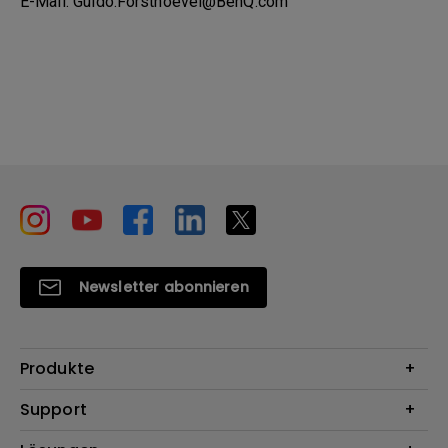
E-Mail: Guido.Forsthoevel@BenQ.com
Newsletter abonnieren
Produkte
Beamer
Support
Monitore
Kontakt