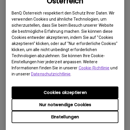
Österreich
hervorragendes Seherlebnis bei Videos mit schnellen
Szenen, wie Actionfilme oder Sportveranstaltungen -
BenQ Österreich respektiert den Schutz Ihrer Daten. Wir
bewegungsscharf und ruckelfrei. Der
verwenden Cookies und ähnliche Technologien, um
Umgebungslichtsensor des GP500 erkennt automatisch
sicherzustellen, dass Sie beim Besuch unserer Website
die Lichtverhältnisse im Raum und passt die Helligkeit
die bestmögliche Erfahrung machen. Sie können diese
der Projektion entsprechend an.
Cookies entweder akzeptieren, indem Sie auf "Cookies
akzeptieren" klicken, oder auf "Nur erforderliche Cookies"
Integriertes Android TV™ bietet den nahtlosen Zugang zu
klicken, um alle nicht unbedingt erforderlichen
Streaming Apps, wie Prime Video, Disney+ und YouTube.
Technologien abzulehnen. Sie können Ihre Cookie-
Zusätzlich macht die volle Unterstützung von Apple
Einstellungen hier jederzeit anpassen. Weitere
AirPlay und Google Chromecast das Übertragen von
Informationen finden Sie in unserer
Cookie-Richtlinie
und
in unserer
Datenschutzrichtlinie
.
Inhalten von Smartphones und Tablets einfach, um
Spiele, eigene Fotos und Videos mühelos und in
Großformat teilen und genießen zu können.
Cookies akzeptieren
360° Soundsystem für ein
Nur notwendige Cookies
beeindruckendes audiovisuelles
Erlebnis
Einstellungen
Mit seinen ideal ausbalancierten Full-Range-