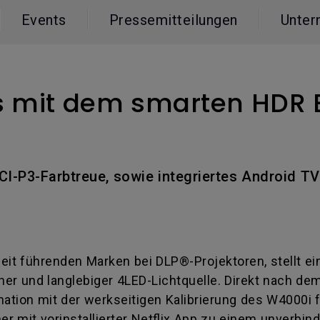
ch hinten gewölbter Monitor
Thunderbolt
Events
Pressemitteilungen
Unter
Laser
bellose Steuerung
P3
Mit Android TV
tegriert
Mit Höhenverstellung
Mit niedrigem Input Lag
s mit dem smarten HDR
I-P3-Farbtreue, sowie integriertes Android TV™
weit führenden Marken bei DLP®-Projektoren, stellt 
cher und langlebiger 4LED-Lichtquelle. Direkt nach d
ion mit der werkseitigen Kalibrierung des W4000i fü
r mit vorinstallierter Netflix App zu einem unverbind