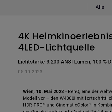
Golfsimulator Beamer
Na
PianoLight
Alle
Golf
Ka
In
4K Heimkinoerlebni
4LED-Lichtquelle
Lichtstarke 3.200 ANSI Lumen, 100 % DC
05-10-2023
Wien, 10. Mai 2023
- BenQ, eine der welt
Modell vor – den W4000i mit fortschrittli
HDR-PRO™ und CinematicColor™ in Kombinat
der Google-zertifizierte Android TV™ Beame