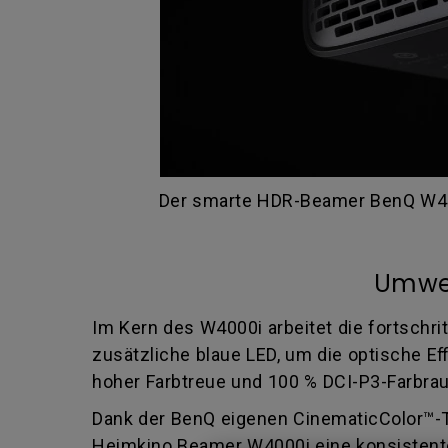
Der smarte HDR-Beamer BenQ W400
Umwel
Im Kern des W4000i arbeitet die fortschr
zusätzliche blaue LED, um die optische Ef
hoher Farbtreue und 100 % DCI-P3-Farbr
Dank der BenQ eigenen CinematicColor™-Te
Heimkino Beamer W4000i eine konsistente