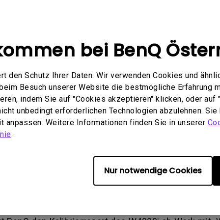
gten Farbtemperaturen im Projektor-Menü individuel
driger Helligkeit zur Verfügung, die für eine ultima
kommen bei BenQ Öster
 Enhancer flüssig und ohne störende Artefakte abgesp
gsrate, sowie dem Fast Mode, der für einen niedrige
rt den Schutz Ihrer Daten. Wir verwenden Cookies und ähnli
t.
e beim Besuch unserer Website die bestmögliche Erfahrung 
tensive und satte Farben in Kinoquali
ren, indem Sie auf "Cookies akzeptieren" klicken, oder auf "
 nicht unbedingt erforderlichen Technologien abzulehnen. Sie
eit anpassen. Weitere Informationen finden Sie in unserer
Coo
hnologie HDR-PRO™ ausgestattet, welche die HDR10+ 
nie
.
t. HDR-PRO™ verbessert den gesamten Dynamikbereich 
nhancement, der für eine detaillierte Darstellung die
edes Bereichs automatisch optimiert. Die Anpassung 
Nur notwendige Cookies
ert die Sichtbarkeit kleiner Details in dunklen Bere
chtes Kinofeeling wird ebenfalls durch den integrier