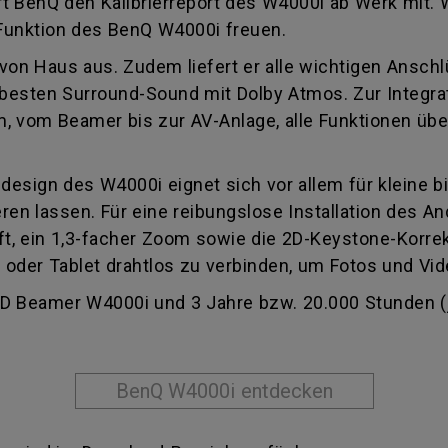
ert BenQ den Kalibrierreport des W4000i ab Werk mit.
-Funktion des BenQ W4000i freuen.
on Haus aus. Zudem liefert er alle wichtigen Anschlü
 besten Surround-Sound mit Dolby Atmos. Zur Integr
em, vom Beamer bis zur AV-Anlage, alle Funktionen ü
ign des W4000i eignet sich vor allem für kleine bi
en lassen. Für eine reibungslose Installation des A
ift, ein 1,3-facher Zoom sowie die 2D-Keystone-Korrek
oder Tablet drahtlos zu verbinden, um Fotos und Vid
D Beamer W4000i und 3 Jahre bzw. 20.000 Stunden (je
BenQ W4000i entdecken