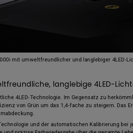
0i mit umweltfreundlicher und langlebiger 4LED-Lic
tfreundliche, langlebige 4LED-Licht
ittliche 4LED-Technologie. Im Gegensatz zu herkömml
fizienz von Grün um das 1,4-fache zu steigern. Das E
aumabdeckung.
chnologie und der automatischen Kalibrierung bei je
 und präzise Farbwiedergabe über die gesamte Lebe