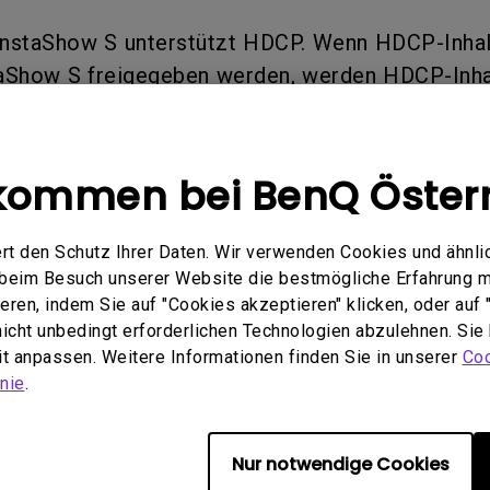
ch hinten gewölbter Monitor
Thunderbolt
InstaShow S unterstützt HDCP. Wenn HDCP-Inhal
Laser
bellose Steuerung
P3
aShow S freigegeben werden, werden HDCP-Inha
Mit Android TV
italen Bildschirmen angezeigt.
tegriert
Mit Höhenverstellung
Mit niedrigem Input Lag
kommen bei BenQ Öster
nformationen hilfreich?
Ja
Nein
rt den Schutz Ihrer Daten. Wir verwenden Cookies und ähnli
e beim Besuch unserer Website die bestmögliche Erfahrung 
ren, indem Sie auf "Cookies akzeptieren" klicken, oder auf "
 nicht unbedingt erforderlichen Technologien abzulehnen. Sie
eit anpassen. Weitere Informationen finden Sie in unserer
Coo
nie
.
Nur notwendige Cookies