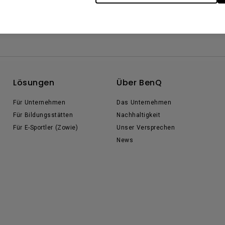
Lösungen
Über BenQ
Für Unternehmen
Das Unternehmen
Für Bildungsstätten
Nachhaltigkeit
Für E-Sportler (Zowie)
Unser Versprechen
News