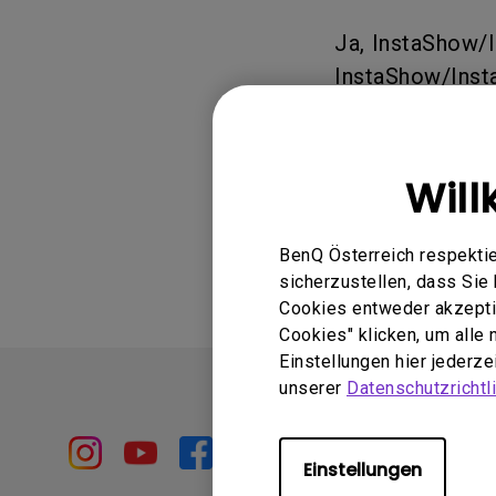
Golfsimulator Beamer
Na
PianoLight
Golf
Ja, InstaShow/
Ka
InstaShow/Inst
kompatiblen dig
In
Will
Waren diese I
BenQ Österreich respektie
sicherzustellen, dass Si
Cookies entweder akzeptie
Cookies" klicken, um alle
Einstellungen hier jederz
unserer
Datenschutzrichtli
Einstellungen