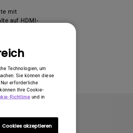
te mit
lte auf HDMI-
reich
che Technologien, um
machen. Sie können diese
Nur erforderliche
 können Ihre Cookie-
kie-Richtlinie
und in
Cookies akzeptieren