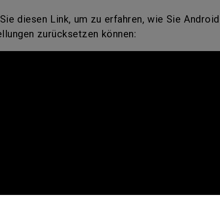
ch hinten gewölbter Monitor
Thunderbolt
Sie diesen Link, um zu erfahren, wie Sie Androi
Laser
bellose Steuerung
P3
ellungen zurücksetzen können:
Mit Android TV
tegriert
Mit Höhenverstellung
Mit niedrigem Input Lag