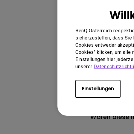
Will
BenQ Österreich respektie
sicherzustellen, dass Si
Cookies entweder akzeptie
Cookies" klicken, um alle
Einstellungen hier jederz
Anwendbar
unserer
Datenschutzrichtli
GS50, GV30, TK700S
Einstellungen
Waren diese I