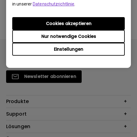
in unserer
Datenschutzrichtlinie
.
Ja
Nein
Cookies akzeptieren
Nur notwendige Cookies
Einstellungen
Newsletter abonnieren
Produkte
Beamer
Support
Monitore
Kontakt
Lösungen
Lampen
Garantie