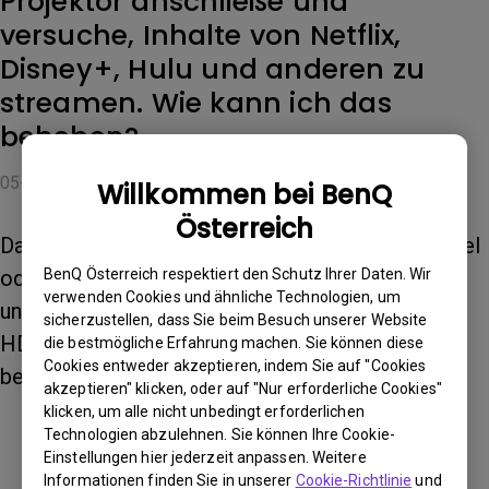
Projektor anschließe und
versuche, Inhalte von Netflix,
Disney+, Hulu und anderen zu
streamen. Wie kann ich das
beheben?
05-04-2023
Willkommen bei BenQ
Österreich
Das Problem wird wahrscheinlich durch ein Kabel
BenQ Österreich respektiert den Schutz Ihrer Daten. Wir
oder einen Adapter verursacht, der HDCP nicht
verwenden Cookies und ähnliche Technologien, um
unterstützt. Bitte verwenden Sie ein Kabel, das
sicherzustellen, dass Sie beim Besuch unserer Website
HDCP unterstützt, um dieses Problem zu
die bestmögliche Erfahrung machen. Sie können diese
Cookies entweder akzeptieren, indem Sie auf "Cookies
beheben.
akzeptieren" klicken, oder auf "Nur erforderliche Cookies"
klicken, um alle nicht unbedingt erforderlichen
Technologien abzulehnen. Sie können Ihre Cookie-
Einstellungen hier jederzeit anpassen. Weitere
Waren diese Informationen hilfreich?
Informationen finden Sie in unserer
Cookie-Richtlinie
und