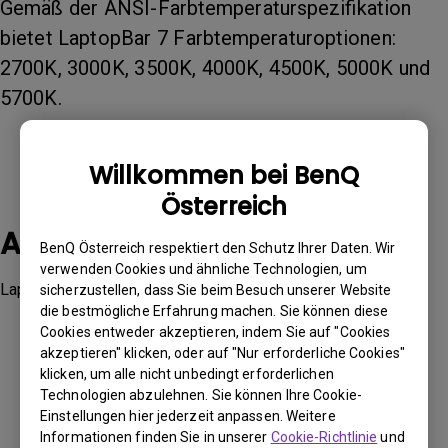
Gemäß der ANSI-Farbtemperaturspezifikation
bietet LaptopBar 7 Farbtemperaturoptionen:
2700K, 3000K, 3500K, 4000K, 4500K, 5000K und
5700K.
Willkommen bei BenQ
Österreich
Anwendbare Modelle
BenQ Österreich respektiert den Schutz Ihrer Daten. Wir
verwenden Cookies und ähnliche Technologien, um
LaptopBar
sicherzustellen, dass Sie beim Besuch unserer Website
die bestmögliche Erfahrung machen. Sie können diese
Cookies entweder akzeptieren, indem Sie auf "Cookies
akzeptieren" klicken, oder auf "Nur erforderliche Cookies"
klicken, um alle nicht unbedingt erforderlichen
Technologien abzulehnen. Sie können Ihre Cookie-
Waren diese Informationen hilfreich?
Einstellungen hier jederzeit anpassen. Weitere
Informationen finden Sie in unserer
Cookie-Richtlinie
und