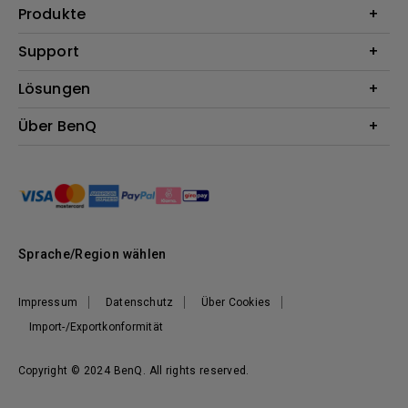
Produkte
Beamer
Support
Monitore
Kontakt
Lösungen
Lampen
Garantie
Webcams
Für Unternehmen
Über BenQ
Reparaturservice
Für Bildungsstätten
Downloads
Das Unternehmen
Für E-Sportler (Zowie)
Onlineshop FAQ
Nachhaltigkeit
BenQ Blog
Unser Versprechen
News
Sprache/Region wählen
Impressum
Datenschutz
Über Cookies
Import-/Exportkonformität
Copyright © 2024 BenQ. All rights reserved.