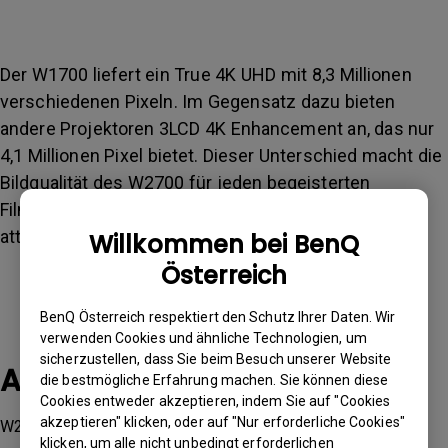
Der W1700 liefert ein True 4K UHD mit 8,3 Millionen
verschiedenen Pixeln. Im Gegensatz dazu bieten
andere Projektoren 3LCD 4K Enhancement an, das nur
4,1 Millionen Pixel bietet. Dieser Unterschied macht die
Bildqualität des W2700 für jeden begeisterten
Filmliebhaber oder Großbild-Kinoerlebnissuchenden
attraktiver.
Willkommen bei BenQ
Österreich
BenQ Österreich respektiert den Schutz Ihrer Daten. Wir
verwenden Cookies und ähnliche Technologien, um
sicherzustellen, dass Sie beim Besuch unserer Website
Anwendbare Modelle
die bestmögliche Erfahrung machen. Sie können diese
Cookies entweder akzeptieren, indem Sie auf "Cookies
akzeptieren" klicken, oder auf "Nur erforderliche Cookies"
W2700
klicken, um alle nicht unbedingt erforderlichen