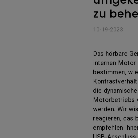
Golfsimulator Beamer
Na
PianoLight
zu beh
Golf
Ka
10-19-2023
In
Das hörbare Ge
internen Motor 
bestimmen, wie 
Kontrastverhält
die dynamische 
Motorbetriebs 
werden. Wir wis
reagieren, das 
empfehlen Ihnen
USB-Anschluss T