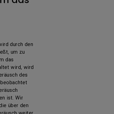
wird durch den
ießt, um zu
um das
ltet wird, wird
Geräusch des
 beobachtet
Geräusch
n ist. Wir
die über den
eräusch weiter