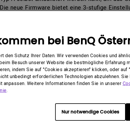
(Die neue Firmware bietet eine 3-stufige Einstell
nde, um das von der dynamischen Blende verur
wenn sie eingeschaltet ist, aber sie beeinträchtig
g, wenn die Benutzer den Effekt mit niedriger St
kommen bei BenQ Öster
rmware herunterzuladen, besuchen Sie bitte uns
gen oder Probleme bei der Installation des neue
rt den Schutz Ihrer Daten. Wir verwenden Cookies und ähnli
 wenden Sie sich bitte an unser lokales Service
e beim Besuch unserer Website die bestmögliche Erfahrung 
terhelfen wird. Vielen Dank!
ren, indem Sie auf "Cookies akzeptieren" klicken, oder auf "
 nicht unbedingt erforderlichen Technologien abzulehnen. Sie
eit anpassen. Weitere Informationen finden Sie in unserer
Coo
nie
.
Nur notwendige Cookies
e Modelle
4000i, W5700, W5700S