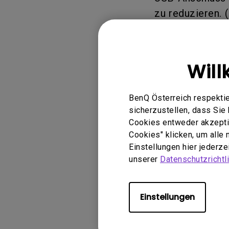
zu reduzieren. 
dynamische Ble
zu reduzieren, 
Kontrastleistun
Will
Um die neue Fi
Sollten Sie Fra
BenQ Österreich respektie
Upgrades haben,
sicherzustellen, dass Si
Ihnen gerne wei
Cookies entweder akzeptie
Cookies" klicken, um alle
Einstellungen hier jederz
unserer
Datenschutzrichtli
Einstellungen
Anwendbar
W2700, W2700i, W