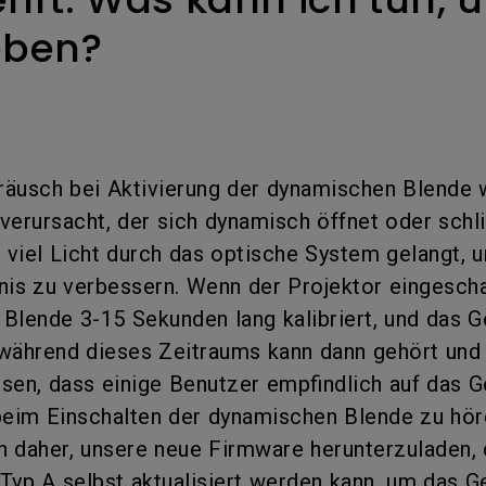
ch hinten gewölbter Monitor
Thunderbolt
eben?
Laser
bellose Steuerung
P3
Mit Android TV
tegriert
Mit Höhenverstellung
Mit niedrigem Input Lag
räusch bei Aktivierung der dynamischen Blende 
verursacht, der sich dynamisch öffnet oder schl
viel Licht durch das optische System gelangt, 
nis zu verbessern. Wenn der Projektor eingescha
Blende 3-15 Sekunden lang kalibriert, und das 
während dieses Zeitraums kann dann gehört und
sen, dass einige Benutzer empfindlich auf das 
beim Einschalten der dynamischen Blende zu höre
 daher, unsere neue Firmware herunterzuladen, 
yp A selbst aktualisiert werden kann, um das G