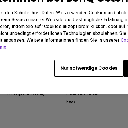
ch hinten gewölbter Monitor
Thunderbolt
Laser
rt den Schutz Ihrer Daten. Wir verwenden Cookies und ähnli
bellose Steuerung
P3
e beim Besuch unserer Website die bestmögliche Erfahrung 
Mit Android TV
ren, indem Sie auf "Cookies akzeptieren" klicken, oder auf "
tegriert
Mit Höhenverstellung
 nicht unbedingt erforderlichen Technologien abzulehnen. Sie
Mit niedrigem Input Lag
eit anpassen. Weitere Informationen finden Sie in unserer
Coo
nie
.
Nur notwendige Cookies
Lösungen
Über BenQ
Für Unternehmen
Das Unternehmen
Für Bildungsstätten
Nachhaltigkeit
Für E-Sportler (Zowie)
Unser Versprechen
News