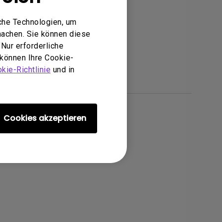
che Technologien, um
machen. Sie können diese
Nur erforderliche
 können Ihre Cookie-
kie-Richtlinie
und in
Cookies akzeptieren