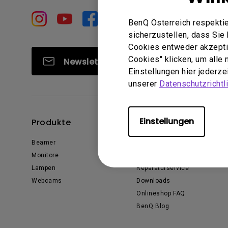
Golfsimulator Beamer
Na
PianoLight
Golf
BenQ Österreich respektie
Ka
sicherzustellen, dass Si
Cookies entweder akzeptie
In
Cookies" klicken, um alle
Newsletter abonnieren
Einstellungen hier jederz
unserer
Datenschutzrichtli
Einstellungen
Produkte
Support
Beamer
Kontakt
Monitore
Garantie
Lampen
Reparaturservice
Webcams
Downloads
Onlineshop FAQ
BenQ Blog