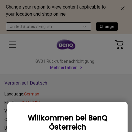
Change your region to view content applicable to
your location and shop online.
United States / English
Change
GV31 Rückrufbenachrichtigung
Mehr erfahren
Version auf Deutsch
Language:
German
File Size:
184.95KB
Version:
Willkommen bei BenQ
Operating System:
Österreich
Update:
2012-08-01