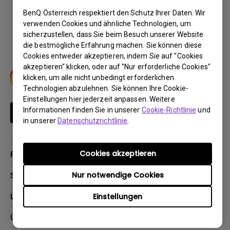
BenQ Österreich respektiert den Schutz Ihrer Daten. Wir
Download
verwenden Cookies und ähnliche Technologien, um
sicherzustellen, dass Sie beim Besuch unserer Website
die bestmögliche Erfahrung machen. Sie können diese
Cookies entweder akzeptieren, indem Sie auf "Cookies
akzeptieren" klicken, oder auf "Nur erforderliche Cookies"
klicken, um alle nicht unbedingt erforderlichen
Technologien abzulehnen. Sie können Ihre Cookie-
Einstellungen hier jederzeit anpassen. Weitere
Informationen finden Sie in unserer
Cookie-Richtlinie
und
Newsletter abonnieren
in unserer
Datenschutzrichtlinie
.
Cookies akzeptieren
Produkte
Beamer
Support
Nur notwendige Cookies
Monitore
Kontakt
Lösungen
Einstellungen
Lampen
Garantie
Webcams
Für Unternehmen
Über BenQ
Reparaturservice
Für Bildungsstätten