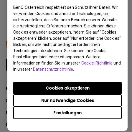
BenQ Österreich respektiert den Schutz Ihrer Daten. Wir
Download
verwenden Cookies und ähnliche Technologien, um
sicherzustellen, dass Sie beim Besuch unserer Website
die bestmögliche Erfahrung machen. Sie können diese
Cookies entweder akzeptieren, indem Sie auf "Cookies
akzeptieren" klicken, oder auf "Nur erforderliche Cookies"
klicken, um alle nicht unbedingt erforderlichen
Technologien abzulehnen. Sie können Ihre Cookie-
Einstellungen hier jederzeit anpassen. Weitere
Informationen finden Sie in unserer
Cookie-Richtlinie
und
Newsletter abonnieren
in unserer
Datenschutzrichtlinie
.
Cookies akzeptieren
Produkte
Beamer
Support
Nur notwendige Cookies
Monitore
Kontakt
Lösungen
Einstellungen
Lampen
Garantie
Webcams
Für Unternehmen
Über BenQ
Reparaturservice
Für Bildungsstätten