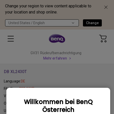
Change your region to view content applicable to
your location and shop online.
United States / English
Change
GV31 Rückrufbenachrichtigung
Mehr erfahren
DB XL2430T
Language:
DE
File Size:
292.11KB
Version:
DE
Willkommen bei BenQ
Operating System:
Österreich
Update:
2014-11-01