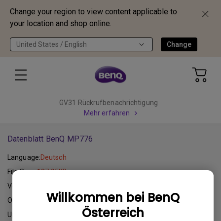
Change your region to view content applicable to
your location and shop online.
United States / English
Change
GV31 Rückrufbenachrichtigung
Mehr erfahren
Datenblatt BenQ MP776
Language:
Deutsch
File Size:
127.95KB
Version:
Datenblatt
Willkommen bei BenQ
Operating System:
Österreich
Update:
2012-08-01