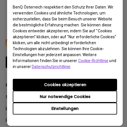
BenQ Österreich respektiert den Schutz Ihrer Daten. Wir
Download
verwenden Cookies und ähnliche Technologien, um
sicherzustellen, dass Sie beim Besuch unserer Website
die bestmögliche Erfahrung machen. Sie können diese
Cookies entweder akzeptieren, indem Sie auf "Cookies
akzeptieren" klicken, oder auf "Nur erforderliche Cookies"
klicken, um alle nicht unbedingt erforderlichen
Technologien abzulehnen. Sie können Ihre Cookie-
Einstellungen hier jederzeit anpassen. Weitere
Informationen finden Sie in unserer
Cookie-Richtlinie
und
Newsletter abonnieren
in unserer
Datenschutzrichtlinie
.
Cookies akzeptieren
Produkte
Beamer
Support
Nur notwendige Cookies
Monitore
Kontakt
Lösungen
Einstellungen
Lampen
Garantie
Webcams
Für Unternehmen
Über BenQ
Reparaturservice
Für Bildungsstätten