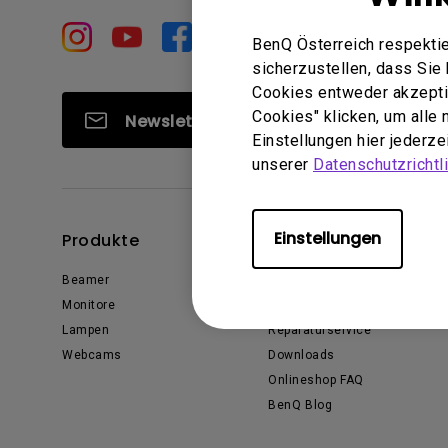
Golfsimulator Beamer
Na
PianoLight
Golf
BenQ Österreich respektie
Ka
sicherzustellen, dass Si
Cookies entweder akzeptie
In
Cookies" klicken, um alle
Newsletter abonnieren
Einstellungen hier jederz
unserer
Datenschutzrichtli
Einstellungen
Produkte
Support
Beamer
Kontakt
Monitore
Garantie
Lampen
Reparaturservice
Webcams
Downloads
Onlineshop FAQ
BenQ Blog