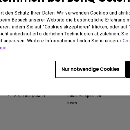
ch hinten gewölbter Monitor
Thunderbolt
Laser
rt den Schutz Ihrer Daten. Wir verwenden Cookies und ähnli
bellose Steuerung
P3
e beim Besuch unserer Website die bestmögliche Erfahrung 
Mit Android TV
ren, indem Sie auf "Cookies akzeptieren" klicken, oder auf "
tegriert
Mit Höhenverstellung
 nicht unbedingt erforderlichen Technologien abzulehnen. Sie
Mit niedrigem Input Lag
eit anpassen. Weitere Informationen finden Sie in unserer
Coo
nie
.
Nur notwendige Cookies
Lösungen
Über BenQ
Für Unternehmen
Das Unternehmen
Für Bildungsstätten
Nachhaltigkeit
Für E-Sportler (Zowie)
Unser Versprechen
News