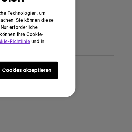
che Technologien, um
machen. Sie können diese
Nur erforderliche
 können Ihre Cookie-
kie-Richtlinie
und in
Cookies akzeptieren