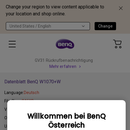
Change your region to view content applicable to
your location and shop online.
United States / English
Change
GV31 Rückrufbenachrichtigung
Mehr erfahren
Datenblatt BenQ W1070+W
Language:
Deutsch
File Size:
246KB
Version:
Deutsch
Willkommen bei BenQ
Operating System:
Österreich
Update:
2015-08-31