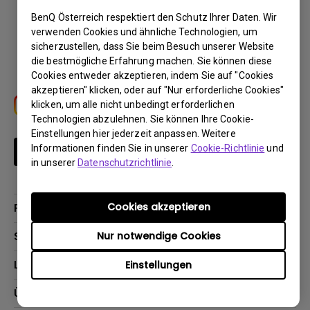
BenQ Österreich respektiert den Schutz Ihrer Daten. Wir
Download
verwenden Cookies und ähnliche Technologien, um
sicherzustellen, dass Sie beim Besuch unserer Website
die bestmögliche Erfahrung machen. Sie können diese
Cookies entweder akzeptieren, indem Sie auf "Cookies
akzeptieren" klicken, oder auf "Nur erforderliche Cookies"
klicken, um alle nicht unbedingt erforderlichen
Technologien abzulehnen. Sie können Ihre Cookie-
Einstellungen hier jederzeit anpassen. Weitere
Informationen finden Sie in unserer
Cookie-Richtlinie
und
Newsletter abonnieren
in unserer
Datenschutzrichtlinie
.
Cookies akzeptieren
Produkte
Beamer
Support
Nur notwendige Cookies
Monitore
Kontakt
Lösungen
Einstellungen
Lampen
Garantie
Webcams
Für Unternehmen
Über BenQ
Reparaturservice
Für Bildungsstätten