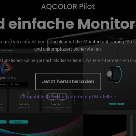
AQCOLOR Pilot
ch hinten gewölbter Monitor
Thunderbolt
Laser
d einfache Monitor
bellose Steuerung
P3
Mit Android TV
tegriert
Mit Höhenverstellung
Mit niedrigem Input Lag
te) vereinfacht und beschleunigt die Monitorkalibrierung. So lä
und unkompliziert sicherstellen.
sfunktionen können je nach Modell variieren. Weitere Informationen find
Jetzt herunterladen
Kompatible Betriebssysteme und Modelle