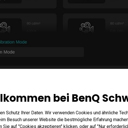
llkommen bei BenQ Schw
en Schutz Ihrer Daten. Wir verwenden Cookies und ähnliche Tec
beim Besuch unserer Website die bestmögliche Erfahrung machen
Sie auf "Cookies akzeptieren" klicken, oder auf "Nur erforderlic