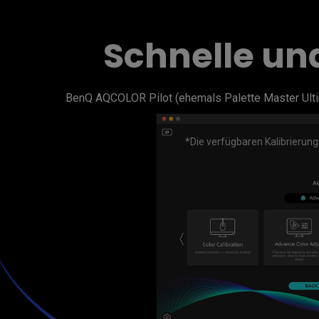
Golfsimulator Beamer
Golf
Na
PianoLight
Schnelle un
Ka
In
BenQ AQCOLOR Pilot (ehemals Palette Master Ultima
*Die verfügbaren Kalibrierung