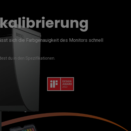
kalibrierung
sst sich die Farbgenauigkeit des Monitors schnell 
est du in den Spezifikationen.