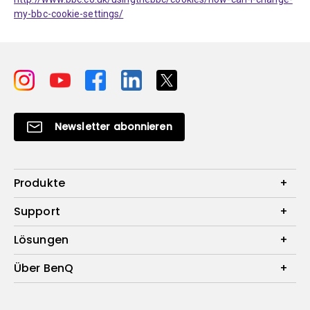
my-bbc-cookie-settings/
Newsletter abonnieren
Produkte
Beamer
Support
Monitore
Kontakt
Lösungen
Lampen
Garantie
Webcams
Für Unternehmen
Über BenQ
Reparaturservice
Dockingstation
Für Bildungsstätten
Downloads
Das Unternehmen
Für E-Sportler (Zowie)