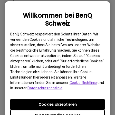
Auflösung von 1024 x 768. Alle vier Modelle sind 3D-
fähig über HDMI® und werden mit der BrilliantColor™-
Willkommen bei BenQ
Technologie, 1,07 Milliarden Farben und 3D
Colormanagement den höchsten Farb-Ansprüchen
Schweiz
gerecht.
Ihre hohe Flexibilität, wenn es um den Einsatzort geht,
BenQ Schweiz respektiert den Schutz Ihrer Daten. Wir
verdanken sie einem 1,5-fachen Zoomfaktor, welche
verwenden Cookies und ähnliche Technologien, um
sicherzustellen, dass Sie beim Besuch unserer Website
das Projizieren von großen Bildern aus einem kurzen
die bestmögliche Erfahrung machen. Sie können diese
Abstand zur Projektionsfläche ermöglichen. Im
Cookies entweder akzeptieren, indem Sie auf "Cookies
unauffälligen, weißen Gehäuse sind alle gängigen
akzeptieren" klicken, oder auf "Nur erforderliche Cookies"
Anschlüsse, wie 2 x HDMI®, Mini-USB Typ B,
klicken, um alle nicht unbedingt erforderlichen
Composite-Video in, S-Video in, Computer in, Audio in
Technologien abzulehnen. Sie können Ihre Cookie-
(1 x MiniJack), ein Audio- und ein Monitor-Ausgang,
Einstellungen hier jederzeit anpassen. Weitere
bereits integriert. Zusätzlich ist für das Abspielen von
Informationen finden Sie in unserer
Cookie-Richtlinie
und
in unserer
Datenschutzrichtlinie
.
vertonten Videos jeweils ein 10 Watt Lautsprecher im
Projektor-Gehäuse integriert.
Effektive Teamarbeit mit BenQ InstaShow
Cookies akzeptieren
In Kombination mit dem optional erhältlichen Plug-
and-Play Präsentationssystem BenQ InstaShow für