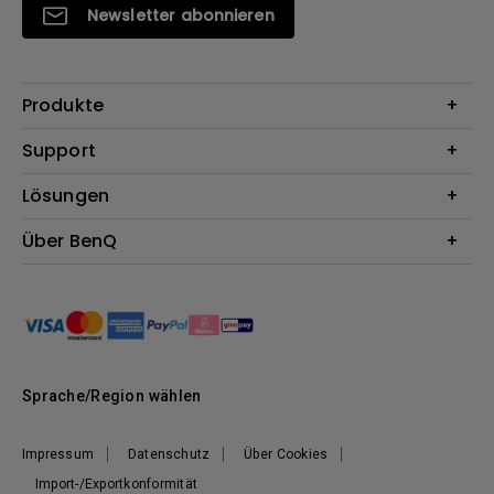
Newsletter abonnieren
Produkte
Beamer
Support
Monitore
Kontakt
Lösungen
Lampen
Garantie
Webcams
Für Unternehmen
Über BenQ
Reparaturservice
Dockingstation
Für Bildungsstätten
Downloads
Das Unternehmen
Für E-Sportler (Zowie)
BenQ Blog
Nachhaltigkeit
News
Sprache/Region wählen
Impressum
Datenschutz
Über Cookies
Import-/Exportkonformität