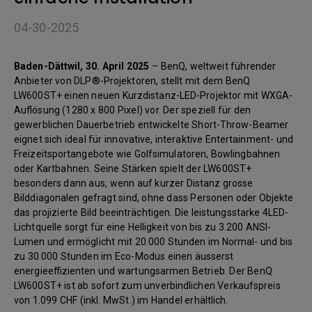
04-30-2025
Baden-Dättwil, 30. April 2025
– BenQ, weltweit führender
Anbieter von DLP®-Projektoren, stellt mit dem BenQ
LW600ST+ einen neuen Kurzdistanz-LED-Projektor mit WXGA-
Auflösung (1280 x 800 Pixel) vor. Der speziell für den
gewerblichen Dauerbetrieb entwickelte Short-Throw-Beamer
eignet sich ideal für innovative, interaktive Entertainment- und
Freizeitsportangebote wie Golfsimulatoren, Bowlingbahnen
oder Kartbahnen. Seine Stärken spielt der LW600ST+
besonders dann aus, wenn auf kurzer Distanz grosse
Bilddiagonalen gefragt sind, ohne dass Personen oder Objekte
das projizierte Bild beeinträchtigen. Die leistungsstarke 4LED-
Lichtquelle sorgt für eine Helligkeit von bis zu 3.200 ANSI-
Lumen und ermöglicht mit 20.000 Stunden im Normal- und bis
zu 30.000 Stunden im Eco-Modus einen äusserst
energieeffizienten und wartungsarmen Betrieb. Der BenQ
LW600ST+ ist ab sofort zum unverbindlichen Verkaufspreis
von 1.099 CHF (inkl. MwSt.) im Handel erhältlich.