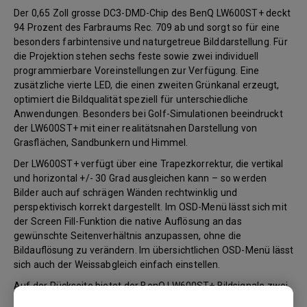
Der 0,65 Zoll grosse DC3-DMD-Chip des BenQ LW600ST+ deckt
94 Prozent des Farbraums Rec. 709 ab und sorgt so für eine
besonders farbintensive und naturgetreue Bilddarstellung. Für
die Projektion stehen sechs feste sowie zwei individuell
programmierbare Voreinstellungen zur Verfügung. Eine
zusätzliche vierte LED, die einen zweiten Grünkanal erzeugt,
optimiert die Bildqualität speziell für unterschiedliche
Anwendungen. Besonders bei Golf-Simulationen beeindruckt
der LW600ST+ mit einer realitätsnahen Darstellung von
Grasflächen, Sandbunkern und Himmel.
Der LW600ST+ verfügt über eine Trapezkorrektur, die vertikal
und horizontal +/- 30 Grad ausgleichen kann – so werden
Bilder auch auf schrägen Wänden rechtwinklig und
perspektivisch korrekt dargestellt. Im OSD-Menü lässt sich mit
der Screen Fill-Funktion die native Auflösung an das
gewünschte Seitenverhältnis anzupassen, ohne die
Bildauflösung zu verändern. Im übersichtlichen OSD-Menü lässt
sich auch der Weissabgleich einfach einstellen.
Auf der Rückseite bietet der BenQ LW600ST+ Bildsignale zwei
HDMI-Ports (1.4) und zwei USB-A-Ports zum Anschluss von