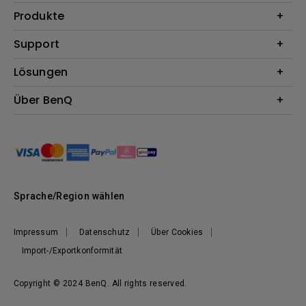
Produkte
Beamer
Support
Monitore
Kontakt
Lösungen
Lampen
Garantie
Webcams
Für Unternehmen
Über BenQ
Reparaturservice
Dockingstation
Für Bildungsstätten
Downloads
Das Unternehmen
Für E-Sportler (Zowie)
BenQ Blog
Nachhaltigkeit
News
Sprache/Region wählen
Impressum
Datenschutz
Über Cookies
Import-/Exportkonformität
Copyright © 2024 BenQ. All rights reserved.