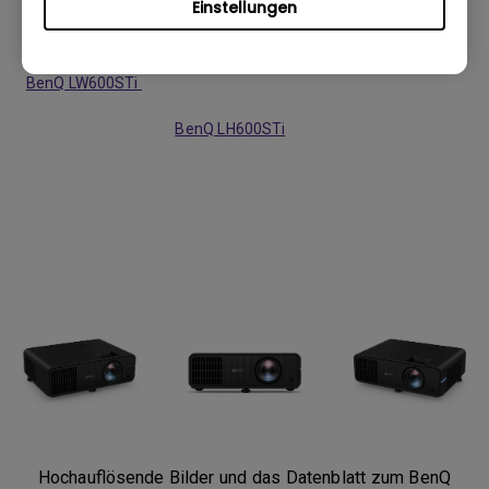
Bilddiagonalen von 60 bis zu 200 Zoll (508 cm).
Einstellungen
Weitere Informationen zu den neuen Kurzdistanz-4LED-
Projektoren gibt es hier:
BenQ LW600STi
BenQ LH600STi
Hochauflösende Bilder und das Datenblatt zum BenQ