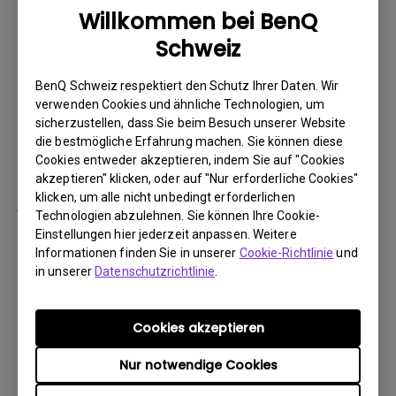
Bildquellen an Einer der USB-Ports ist speziell für einen
Willkommen bei BenQ
optionalen Dongle vorgesehen, mit dem sich der Beamer per
Schweiz
WLAN in bestehende Netzwerke integrieren lässt. Ein 10-Watt-
Lautsprecher sorgt für die akustische Begleitung von Inhalten.
BenQ Schweiz respektiert den Schutz Ihrer Daten. Wir
Gute Bilanz bei Nachhaltigkeit, Kosten und Wartung
verwenden Cookies und ähnliche Technologien, um
Der BenQ LW600ST+ überzeugt nicht nur durch hervorragende
sicherzustellen, dass Sie beim Besuch unserer Website
Bilder und einfache, flexible Installation und Nutzung, sondern
die bestmögliche Erfahrung machen. Sie können diese
auch in Sachen Wartungsaufwand, Kosten und Effizienz. Die
Cookies entweder akzeptieren, indem Sie auf "Cookies
eingesetzten technischen Komponenten inklusive der dank
akzeptieren" klicken, oder auf "Nur erforderliche Cookies"
LED-Technik langlebige Lichtquelle garantiert monate- bis
klicken, um alle nicht unbedingt erforderlichen
jahrelangen Betrieb ohne Reduktion der Bildqualität. Auch beim
Technologien abzulehnen. Sie können Ihre Cookie-
24/7-Betrieb sind mit der LED-Lichtquelle mehr als 28 Monate
Einstellungen hier jederzeit anpassen. Weitere
Laufzeit möglich.
Informationen finden Sie in unserer
Cookie-Richtlinie
und
Full-HD-Projektion auf kurze Distanz: BenQ LH600ST+
in unserer
Datenschutzrichtlinie
.
Im Juni wird der Kurzdistanz-LED-Projektor BenQ LH600ST+
zum Preis von 1.359 CHF erhältlich sein. Er wirft Bilder in Full-
HD-Auflösung (1.920 x 1.080 Pixeln) an die Projektionsfläche
Cookies akzeptieren
und seine Lichtquelle ermöglicht eine Helligkeit von 3.000 ANSI-
Lumen. Sein 1,2-fach-Zoom mit Short-Throw-Charakteristik
Nur notwendige Cookies
ermöglicht bei Projektionsdistanzen ab 91,7 Zentimetern