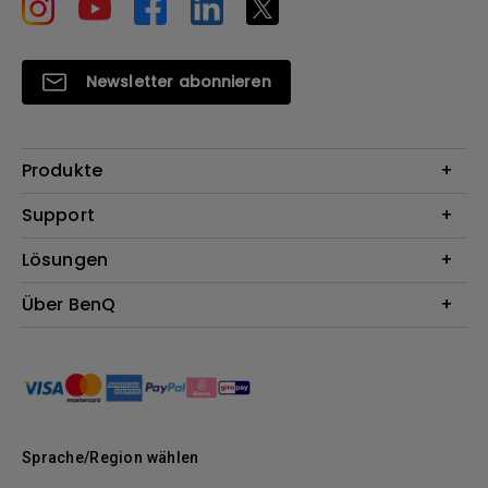
Newsletter abonnieren
Produkte
Beamer
Support
Monitore
Kontakt
Lösungen
Lampen
Garantie
Webcams
Für Unternehmen
Über BenQ
Reparaturservice
Dockingstation
Für Bildungsstätten
Downloads
Das Unternehmen
Für E-Sportler (Zowie)
BenQ Blog
Nachhaltigkeit
News
Sprache/Region wählen