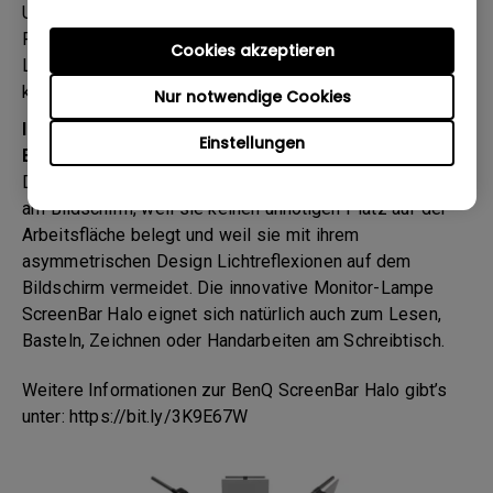
User insgesamt über 100 verschiedene Helligkeits- und
Farbtemperaturstufen einstellen kann, um individuelle
Cookies akzeptieren
Lichtszenarien ganz nach den persönlichen Vorlieben zu
kreieren.
Nur notwendige Cookies
Ideales Lichtszenario – nicht nur für die Arbeit am
Einstellungen
Bildschirm
Die ScreenBar Halo ist eine Bereicherung für die Arbeit
am Bildschirm, weil sie keinen unnötigen Platz auf der
Arbeitsfläche belegt und weil sie mit ihrem
asymmetrischen Design Lichtreflexionen auf dem
Bildschirm vermeidet. Die innovative Monitor-Lampe
ScreenBar Halo eignet sich natürlich auch zum Lesen,
Basteln, Zeichnen oder Handarbeiten am Schreibtisch.
Weitere Informationen zur BenQ ScreenBar Halo gibt’s
unter: https://bit.ly/3K9E67W