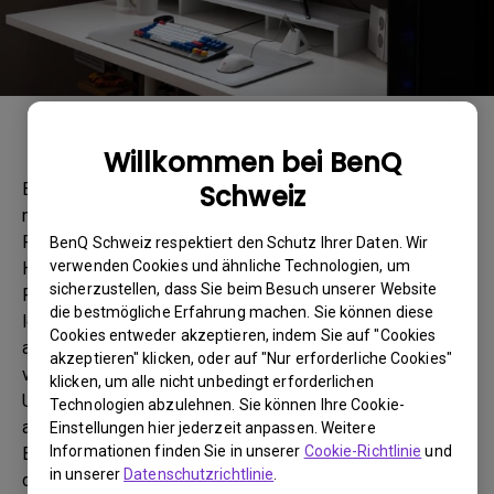
Halo setzt den Bildschirmarbeitsplatz ins rechte Licht und
vermeidet Lichtreflexionen auf dem Bildschirm.
Willkommen bei BenQ
Schweiz
Eine optimale Ausleuchtung des Arbeitsplatzes
minimiert die Ermüdung der Augen und hilft die
Produktivität des Nutzers zu steigern. Die ScreenBar
BenQ Schweiz respektiert den Schutz Ihrer Daten. Wir
verwenden Cookies und ähnliche Technologien, um
Halo kann wahlweise nur mit der vorderen Lampe, dem
sicherzustellen, dass Sie beim Besuch unserer Website
Frontlight, oder der hinteren Lampe, dem Backlight,
die bestmögliche Erfahrung machen. Sie können diese
leuchten. Der Einsatz beider Lichtzonen sorgt für ein
Cookies entweder akzeptieren, indem Sie auf "Cookies
angenehmes, ausgewogenes indirektes Licht für
akzeptieren" klicken, oder auf "Nur erforderliche Cookies"
verschiedene Stimmungen. Der integrierte
klicken, um alle nicht unbedingt erforderlichen
Umgebungslicht-Sensor passt die Leuchtintensität
Technologien abzulehnen. Sie können Ihre Cookie-
automatisch an die Umgebungslichtverhältnisse an.
Einstellungen hier jederzeit anpassen. Weitere
Informationen finden Sie in unserer
Cookie-Richtlinie
und
Besonders praktisch ist der mitgelieferte stufenlos
in unserer
Datenschutzrichtlinie
.
drehbare One-Touch Wireless Controller, mit dem der