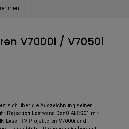
nehmen
oren V7000i / V7050i
reut sich über die Auszeichnung seiner
ight Rejection Leinwand BenQ ALRS01 mit
4K Laser TV Projektoren V7000i und
er gut beleuchteten Umgebung Farben mit