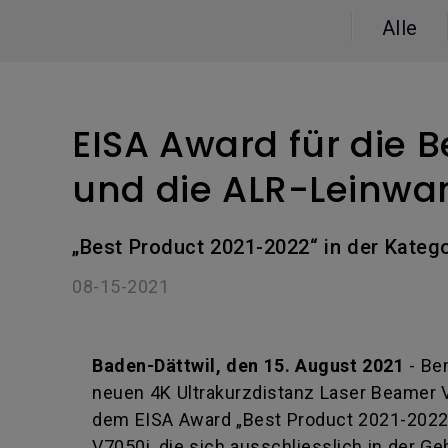
Golfsimulator Beamer
Golf
Na
PianoLight
Alle
Ka
In
EISA Award für die B
und die ALR-Leinwa
„Best Product 2021-2022“ in der Kateg
08-15-2021
Baden-Dättwil, den 15. August 2021
- Be
neuen 4K Ultrakurzdistanz Laser Beamer 
dem EISA Award „Best Product 2021-2022“ 
V7050i, die sich ausschliesslich in der G