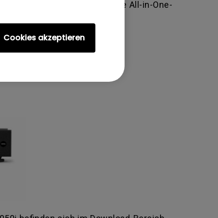
and. Dies ist eine überlegene All-in-One-
Cookies akzeptieren
nks bereit: