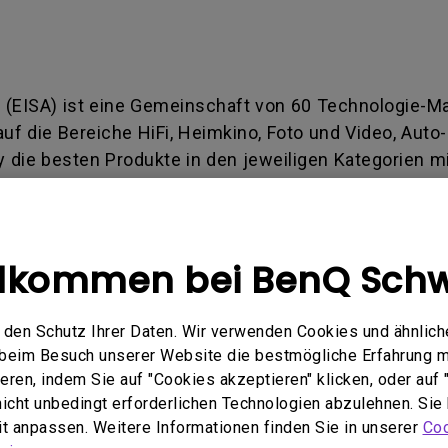
 (EISA) ist eine Gemeinschaft von 60 Technologie-M
f die Bereiche HiFi, Heimkino, Foto und Video, Auto- 
y die besten Produkte in den jeweiligen Kategorien
der Kombination aus dem 4K Laser TV V7000i / V7050i
als „Best Product“ in der Kategorie „Laser TV Proje
llkommen bei BenQ Schw
der V7050i (schwarzes Gehäuse) kombinieren die üb
erfreundlichen Installation und Bedienung eines Fer
den Schutz Ihrer Daten. Wir verwenden Cookies und ähnlich
k integriertem Testmuster, Messwerkzeug und Trapezk
e beim Besuch unserer Website die bestmögliche Erfahrung 
eo-on-Demand-Apps, Sprachsteuerung und mehr ermögl
ren, indem Sie auf "Cookies akzeptieren" klicken, oder auf "
 des nach vorne gerichteten Stereo-Lautsprecher-Array
 nicht unbedingt erforderlichen Technologien abzulehnen. Sie
eit anpassen. Weitere Informationen finden Sie in unserer
Coo
uen Farben, gestochen scharfen Bildern und lebendi