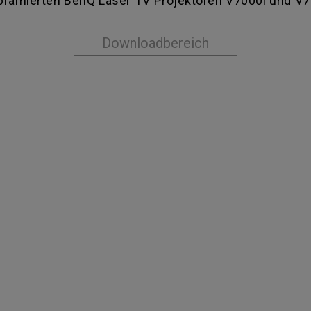
rämierten BenQ Laser TV Projektoren V7000i und V7
Downloadbereich