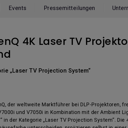
ch hinten gewölbter Monitor
Thunderbolt
Events
Pressemitteilungen
Unter
Laser
bellose Steuerung
P3
Mit Android TV
tegriert
Mit Höhenverstellung
Mit niedrigem Input Lag
enQ 4K Laser TV Projekt
nd
orie „Laser TV Projection System“
nQ, der weltweite Marktführer bei DLP-Projektoren, f
V7000i und V7050i in Kombination mit der Ambient L
in der Kategorie „Laser TV Projection System“. Die 
ehäusefarbe unterscheiden, projizieren selbst in ein