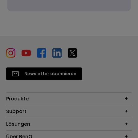
Newsletter abonnieren
Produkte
Beamer
Support
Monitore
Kontakt
Lösungen
Lampen
Garantie
Webcams
Für Unternehmen
Über BenQ