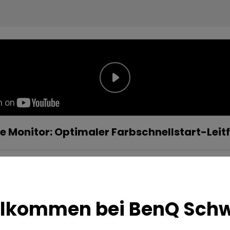
e Monitor: Optimaler Farbschnellstart-Leit
llkommen bei BenQ Schw