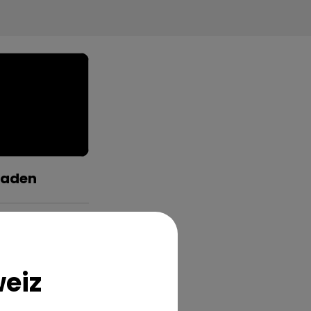
faden
eiz