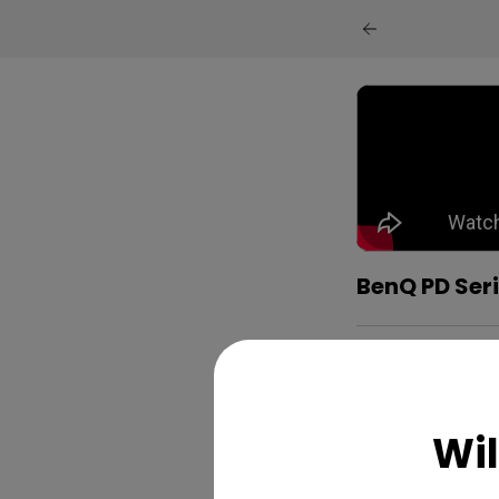
BenQ PD Seri
Wi