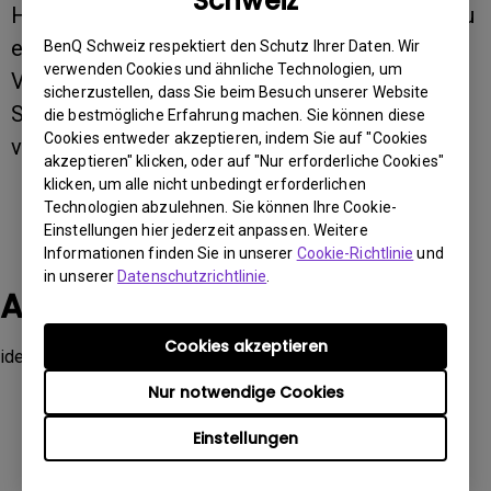
Schweiz
Hinweis: Um die Qualität der Kommunikation zu
erhalten, wird bei Verwendung der
BenQ Schweiz respektiert den Schutz Ihrer Daten. Wir
verwenden Cookies und ähnliche Technologien, um
Vergrößerungslinse empfohlen, die
sicherzustellen, dass Sie beim Besuch unserer Website
Standbildfunktion des Bildschirms zu
die bestmögliche Erfahrung machen. Sie können diese
Cookies entweder akzeptieren, indem Sie auf "Cookies
verwenden.
akzeptieren" klicken, oder auf "Nur erforderliche Cookies"
klicken, um alle nicht unbedingt erforderlichen
Technologien abzulehnen. Sie können Ihre Cookie-
Einstellungen hier jederzeit anpassen. Weitere
Informationen finden Sie in unserer
Cookie-Richtlinie
und
in unserer
Datenschutzrichtlinie
.
Anwendbare Modelle
Cookies akzeptieren
ideaCam S1 Plus, ideaCam S1 Pro
Nur notwendige Cookies
Einstellungen