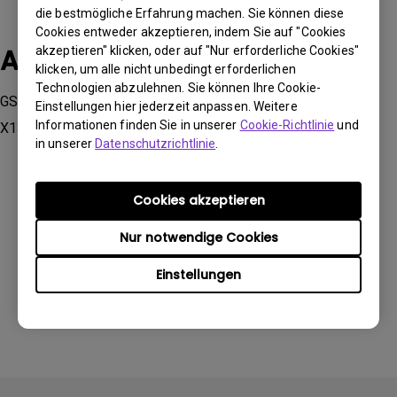
die bestmögliche Erfahrung machen. Sie können diese
Cookies entweder akzeptieren, indem Sie auf "Cookies
Anwendbare Modelle
akzeptieren" klicken, oder auf "Nur erforderliche Cookies"
klicken, um alle nicht unbedingt erforderlichen
Technologien abzulehnen. Sie können Ihre Cookie-
GS50, GV30, TK700STi, V7000i, V7050i, W1800, W2700i,
Einstellungen hier jederzeit anpassen. Weitere
Informationen finden Sie in unserer
Cookie-Richtlinie
und
X1300i, X3000i
in unserer
Datenschutzrichtlinie
.
Cookies akzeptieren
Nur notwendige Cookies
Waren diese Informationen hilfreich?
Einstellungen
Ja
Nein