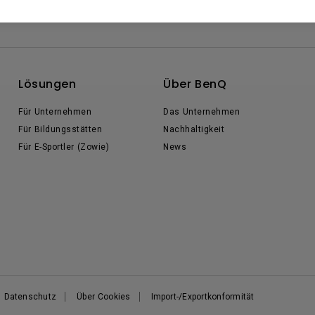
Lösungen
Über BenQ
Für Unternehmen
Das Unternehmen
Für Bildungsstätten
Nachhaltigkeit
Für E-Sportler (Zowie)
News
Datenschutz
Über Cookies
Import-/Exportkonformität