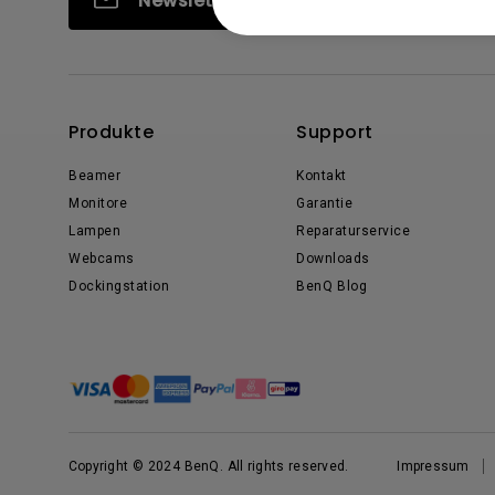
Newsletter abonnieren
Produkte
Support
Beamer
Kontakt
Monitore
Garantie
Lampen
Reparaturservice
Webcams
Downloads
Dockingstation
BenQ Blog
Copyright © 2024 BenQ. All rights reserved.
Impressum