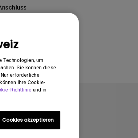
Anschluss
blem zu lösen.
eiz
e Technologien, um
machen. Sie können diese
Nur erforderliche
 können Ihre Cookie-
kie-Richtlinie
und in
Cookies akzeptieren