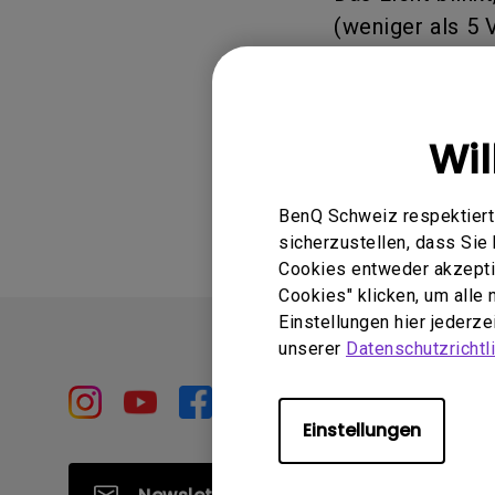
Golfsimulator Beamer
Golf
Na
PianoLight
(weniger als 5 
anschließen, de
Ka
In
Wi
Waren diese I
BenQ Schweiz respektiert 
sicherzustellen, dass Si
Cookies entweder akzeptie
Cookies" klicken, um alle
Einstellungen hier jederz
unserer
Datenschutzrichtli
Einstellungen