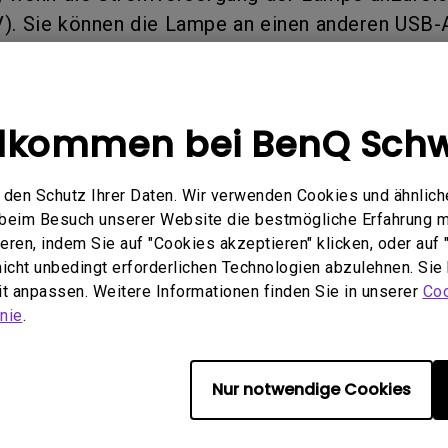
ch hinten gewölbter Monitor
Thunderbolt
V). Sie können die Lampe an einen anderen USB-
Laser
r den vollen 5-V-Ausgang liefert, um dieses Pro
bellose Steuerung
P3
Mit Android TV
tegriert
Mit Höhenverstellung
Mit niedrigem Input Lag
llkommen bei BenQ Schw
nformationen hilfreich?
Ja
Nein
den Schutz Ihrer Daten. Wir verwenden Cookies und ähnlich
e beim Besuch unserer Website die bestmögliche Erfahrung 
ren, indem Sie auf "Cookies akzeptieren" klicken, oder auf "
 nicht unbedingt erforderlichen Technologien abzulehnen. Sie
eit anpassen. Weitere Informationen finden Sie in unserer
Coo
nie
.
Nur notwendige Cookies