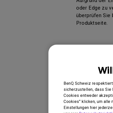
Aufgrund der E
Golfsimulator Beamer
Golf
Na
PianoLight
oder Edge zu ve
Ka
überprüfen Sie 
Produktseite.
In
Anwendbar
Wi
ideaCam S1 Plus, 
BenQ Schweiz respektiert 
sicherzustellen, dass Si
Cookies entweder akzeptie
Cookies" klicken, um alle
Waren diese I
Einstellungen hier jederz