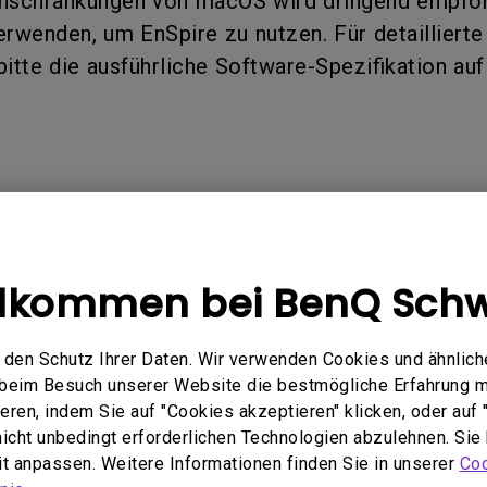
inschränkungen von macOS wird dringend empfo
ch hinten gewölbter Monitor
Thunderbolt
rwenden, um EnSpire zu nutzen. Für detaillierte
Laser
bellose Steuerung
P3
bitte die ausführliche Software-Spezifikation auf
Mit Android TV
tegriert
Mit Höhenverstellung
Mit niedrigem Input Lag
e Modelle
llkommen bei BenQ Schw
ideaCam S1 Pro
den Schutz Ihrer Daten. Wir verwenden Cookies und ähnlich
e beim Besuch unserer Website die bestmögliche Erfahrung 
ren, indem Sie auf "Cookies akzeptieren" klicken, oder auf "
 nicht unbedingt erforderlichen Technologien abzulehnen. Sie
nformationen hilfreich?
eit anpassen. Weitere Informationen finden Sie in unserer
Coo
Ja
Nein