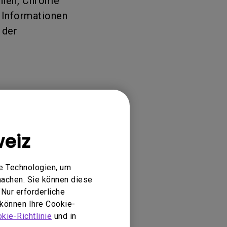
hlen, Chrome
 Informationen
 der
eiz
e Technologien, um
machen. Sie können diese
Nur erforderliche
 können Ihre Cookie-
kie-Richtlinie
und in