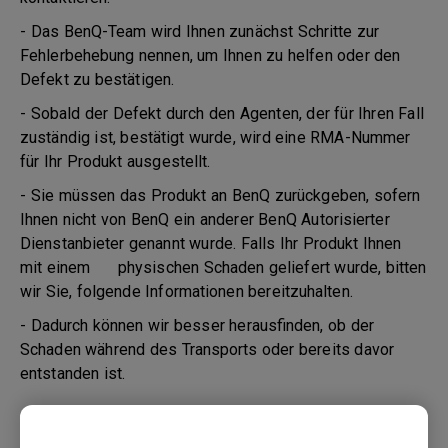
- Das BenQ-Team wird Ihnen zunächst Schritte zur
Fehlerbehebung nennen, um Ihnen zu helfen oder den
Defekt zu bestätigen.
- Sobald der Defekt durch den Agenten, der für Ihren Fall
zuständig ist, bestätigt wurde, wird eine RMA-Nummer
für Ihr Produkt ausgestellt.
- Sie müssen das Produkt an BenQ zurückgeben, sofern
Ihnen nicht von BenQ ein anderer BenQ Autorisierter
Dienstanbieter genannt wurde. Falls Ihr Produkt Ihnen
mit einem physischen Schaden geliefert wurde, bitten
wir Sie, folgende Informationen bereitzuhalten.
- Dadurch können wir besser herausfinden, ob der
Schaden während des Transports oder bereits davor
entstanden ist.
1. Informieren Sie BenQ oder den Verkäufer so schnell