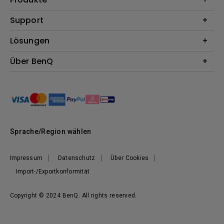
Beamer
Support
Monitore
Kontakt
Lösungen
Lampen
Garantie
Webcams
Für Unternehmen
Über BenQ
Reparaturservice
Dockingstation
Für Bildungsstätten
Downloads
Das Unternehmen
Für E-Sportler (Zowie)
BenQ Blog
Nachhaltigkeit
News
Sprache/Region wählen
Impressum
Datenschutz
Über Cookies
Import-/Exportkonformität
Copyright © 2024 BenQ. All rights reserved.