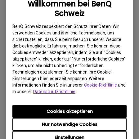
Willkommen bei BenQ
wie möglich über das Internet.
Schweiz
2. Fotografieren Sie Folgendes:
a. Verpackungsmaterial (innen und aussen)
BenQ Schweiz respektiert den Schutz Ihrer Daten. Wir
verwenden Cookies und ähnliche Technologien, um
b. den physischen Schaden
sicherzustellen, dass Sie beim Besuch unserer Website
die bestmögliche Erfahrung machen. Sie können diese
3. Halten Sie die Rechnung und den Lieferschein bereit.
Cookies entweder akzeptieren, indem Sie auf "Cookies
4. Verwenden Sie das Produkt nicht, da eventuell seine
akzeptieren" klicken, oder auf "Nur erforderliche Cookies"
Betriebsstunden überprüft werden.
klicken, um alle nicht unbedingt erforderlichen
Technologien abzulehnen. Sie können Ihre Cookie-
Einstellungen hier jederzeit anpassen. Weitere
Informationen finden Sie in unserer
Cookie-Richtlinie
und
Garantieeinschränkung
in unserer
Datenschutzrichtlinie
.
Die Garantie für Lampen (hier als Leuchtmittel
bezeichnet) richtet sich nach dem
Cookies akzeptieren
Leuchtmitteltyp und ist begrenzt auf:
Nur notwendige Cookies
- Lampenlichtquelle (UHP): 1 Jahr bzw. 2000
Einstellungen