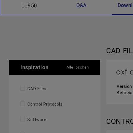
Q&A
Down
LU950
CAD FI
Inspiration
Alle löschen
dxf 
Version 
CAD Files
Betrieb
Control Protocols
Software
CONTR