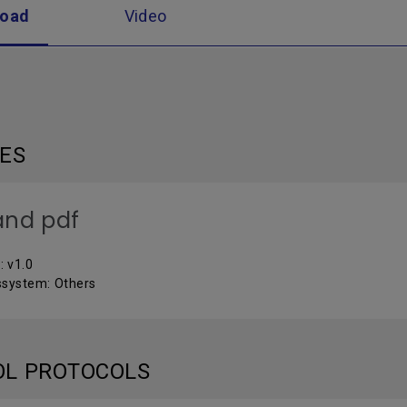
load
Video
LES
and pdf
: v1.0
ssystem: Others
OL PROTOCOLS