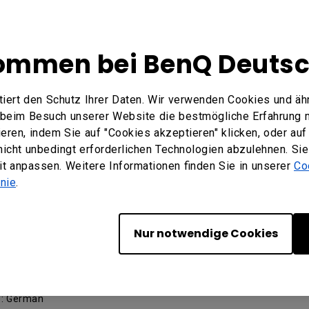
Local User Manual
ommen bei BenQ Deuts
: English
iert den Schutz Ihrer Daten. Wir verwenden Cookies und äh
e beim Besuch unserer Website die bestmögliche Erfahrung 
ren, indem Sie auf "Cookies akzeptieren" klicken, oder auf 
allation Guide
 nicht unbedingt erforderlichen Technologien abzulehnen. Si
eit anpassen. Weitere Informationen finden Sie in unserer
Co
inie
.
: English
Nur notwendige Cookies
utzerhandbuch
e: German