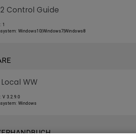
2 Control Guide
: 1
bssystem: Windows10|Windows7|Windows8
ARE
 Local WW
: V 3.2.9.0
ssystem: Windows
ZERHANDBUCH