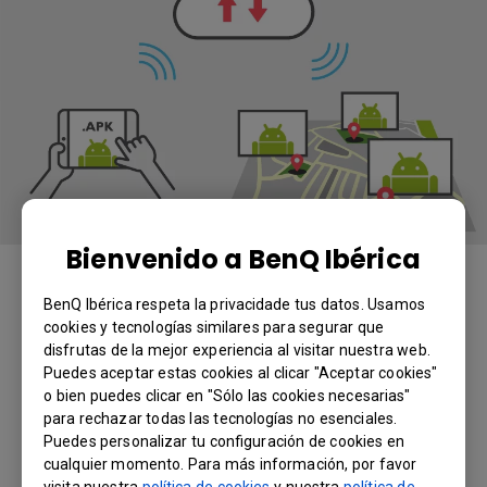
Bienvenido a BenQ Ibérica
Configuración de una sola vez,
comodidad para todo el tiempo
BenQ Ibérica respeta la privacidade tus datos. Usamos
cookies y tecnologías similares para segurar que
Todo es más sencillo con la nube. DMS
disfrutas de la mejor experiencia al visitar nuestra web.
Puedes aceptar estas cookies al clicar "Aceptar cookies"
Cloud es un software de utilidad que le
o bien puedes clicar en "Sólo las cookies necesarias"
permite cargar, descargar e instalar
para rechazar todas las tecnologías no esenciales.
aplicaciones de Android™ en sus
Puedes personalizar tu configuración de cookies en
pantallas automáticamente a través del
cualquier momento. Para más información, por favor
servidor de la nube de BenQ para que
visita nuestra
política de cookies
y nuestra
política de