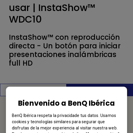
usar | InstaShow™
WDC10
InstaShow™ con reproducción
directa - Un botón para iniciar
presentaciones inalámbricas
full HD
Características
Contáctenos
Bienvenido a BenQ Ibérica
Servicio de asistencia técnica
BenQ Ibérica respeta la privacidade tus datos. Usamos
cookies y tecnologías similares para segurar que
disfrutas de la mejor experiencia al visitar nuestra web.