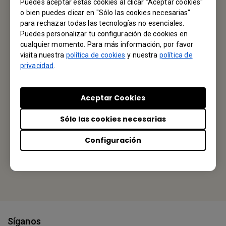
Puedes aceptar estas cookies al clicar "Aceptar cookies"
Contacto
o bien puedes clicar en "Sólo las cookies necesarias"
para rechazar todas las tecnologías no esenciales.
Puedes personalizar tu configuración de cookies en
cualquier momento. Para más información, por favor
visita nuestra
política de cookies
y nuestra
política de
Busque Su BenQ
privacidad
.
BenQ Technology Iberica S.L.U.
Aceptar Cookies
Calle Constitucion, 3 (2-1) 08960 Sant Just Desvern, Spain
Sólo las cookies necesarias
Tel: +34-93-556-0800
Configuración
Fax: +34-93-556-0899
Or find your local office
Síganos