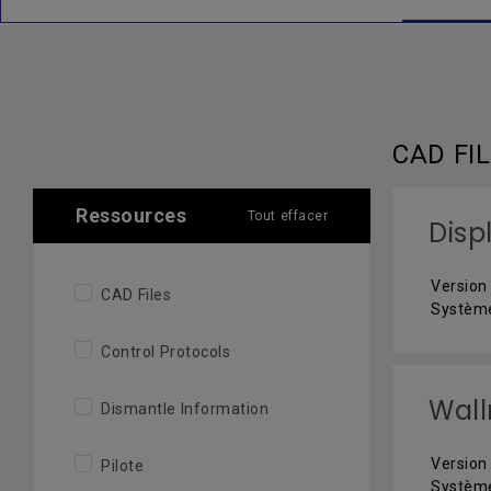
CAD FI
Ressources
Tout effacer
Disp
Version 
CAD Files
Système
Control Protocols
Wal
Dismantle Information
Version 
Pilote
Système