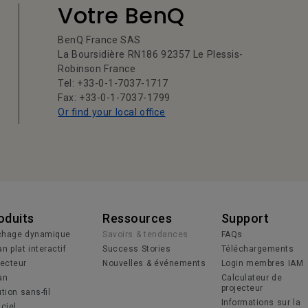
Votre BenQ
BenQ France SAS
La Boursidière RN186 92357 Le Plessis-
Robinson France
Tel: +33-0-1-7037-1717
Fax: +33-0-1-7037-1799
Or find your local office
oduits
Ressources
Support
ichage dynamique
Savoirs & tendances
FAQs
n plat interactif
Success Stories
Téléchargements
jecteur
Nouvelles & événements
Login membres IAM
an
Calculateur de
projecteur
tion sans-fil
Informations sur la
iciel