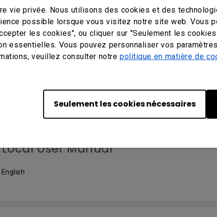
e vie privée. Nous utilisons des cookies et des technologi
érience possible lorsque vous visitez notre site web. Vous 
Accepter les cookies", ou cliquer sur "Seulement les cookies
 D’UTILISATION
on essentielles. Vous pouvez personnaliser vos paramètres
mations, veuillez consulter notre
politique en matière de co
 User Manual
 English
Seulement les cookies nécessaires
Local User Manual
 English