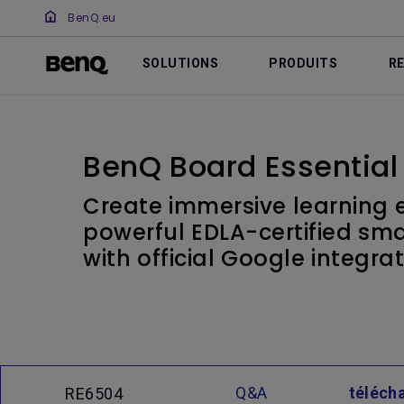
BenQ.eu
SOLUTIONS
PRODUITS
R
BenQ Board Essential
Create immersive learning 
powerful EDLA-certified sm
with official Google integrat
Q&A
téléch
RE6504