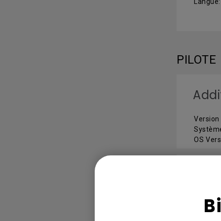
Langue:
PILOTE
Addi
Version
Système
OS Vers
Addi
B
Version
Système
OS Vers