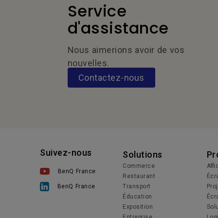
Service
d'assistance
Nous aimerions avoir de vos
nouvelles.
Contactez-nous
Suivez-nous
Solutions
Pr
Commerce
Aff
BenQ France
Restaurant
Écra
Transport
Pro
BenQ France
Éducation
Écr
Exposition
Solu
Entreprise
Log