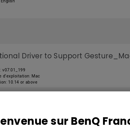
 English
tional Driver to Support Gesture_M
 : v07.01_199
 d’exploitation: Mac
ion: 10.14 or above
tional Driver to Support Gesture_M
ienvenue sur BenQ Fran
 : v06.00_771
 d’exploitation: Mac
ion: 10.8-10.13