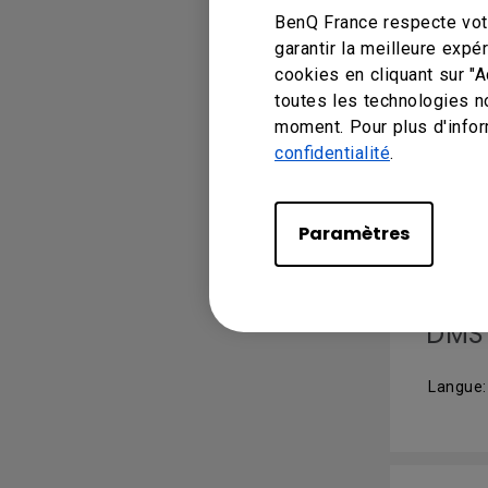
BenQ France respecte votr
garantir la meilleure exp
cookies en cliquant sur "
MANUEL
toutes les technologies n
moment. Pour plus d'infor
AMS
confidentialité
.
Langue:
Paramètres
DMS 
Langue: