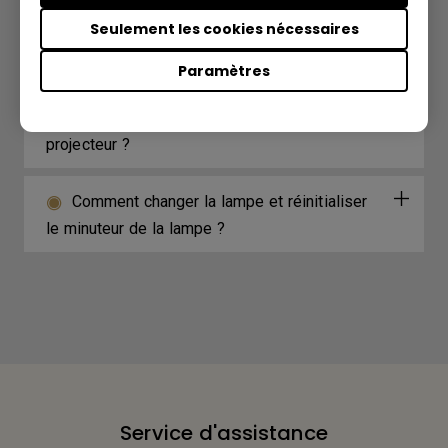
Que puis-je faire si mon écran de projection
Seulement les cookies nécessaires
rétrécit lorsque le mode Duplicate est activé
dans Windows ?
Paramètres
Comment nettoyer la lentille de mon
projecteur ?
Comment changer la lampe et réinitialiser
le minuteur de la lampe ?
Service d'assistance