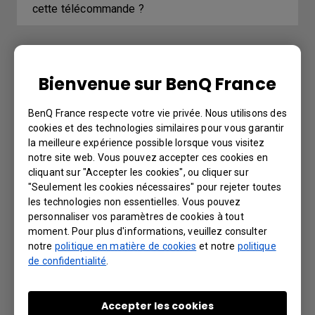
cette télécommande ?
Explanation
Bienvenue sur BenQ France
BenQ France respecte votre vie privée. Nous utilisons des
Que puis-je faire si mon écran de projection
cookies et des technologies similaires pour vous garantir
rétrécit lorsque le mode Duplicate est activé
la meilleure expérience possible lorsque vous visitez
dans Windows ?
notre site web. Vous pouvez accepter ces cookies en
cliquant sur "Accepter les cookies", ou cliquer sur
"Seulement les cookies nécessaires" pour rejeter toutes
les technologies non essentielles. Vous pouvez
Further Query
personnaliser vos paramètres de cookies à tout
moment. Pour plus d'informations, veuillez consulter
notre
politique en matière de cookies
et notre
politique
Ma télécommande ne fonctionne pas. Que
de confidentialité
.
peut-on faire pour y remédier ?
Accepter les cookies