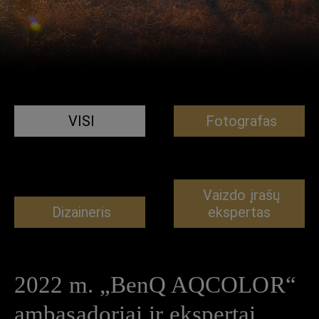
VISI
Fotografas
Vaizdo įrašų
Dizaineris
ekspertas
2022 m. „BenQ AQCOLOR“
ambasadoriai ir ekspertai