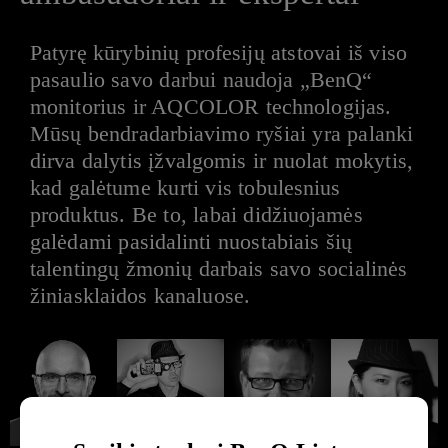
Patyrę kūrybinių profesijų atstovai iš viso
pasaulio savo darbui naudoja „BenQ“
monitorius ir AQCOLOR technologijas.
Mūsų bendradarbiavimo ryšiai yra palanki
dirva dalytis įžvalgomis ir nuolat mokytis,
kad galėtume kurti vis tobulesnius
produktus. Be to, labai didžiuojamės
galėdami pasidalinti nuostabiais šių
talentingų žmonių darbais savo socialinės
žiniasklaidos kanaluose.