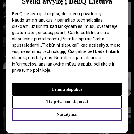
Sveiki atvykę į BenQ Lietuva
BenQ Lietuva gerbia jūsų duomenų privatumą.
Naudojame slapukus ir panašias technologijas,
siekdami užtikrinti, kad lankydamiesi mūsų svetainėje
gautumėte geriausią patirtį. Galite sutikti su šiais
slapukais spustelėdami „Priimti slapukus“ arba
spustelėdami „Tik būtini slapukai“, kad atsisakytumėte
visų neesminių technologijų. Čia galite bet kada tinkinti
slapukų nustatymus. Norėdami gauti daugiau
informacijos, apsilankykite mūsų slapukų politikoje ir
privatumo politikoje.
Priimti slapukus
Tik privalomi slapukai
Nustatymai