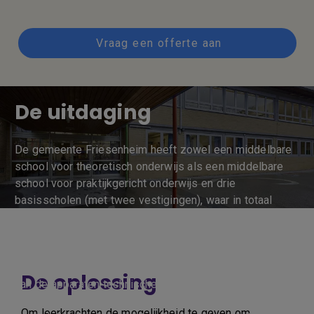
Vraag een offerte aan
De uitdaging
De gemeente Friesenheim heeft zowel een middelbare
school voor theoretisch onderwijs als een middelbare
school voor praktijkgericht onderwijs en drie
basisscholen (met twee vestigingen), waar in totaal
1.200 leerlingen les krijgen. Naast enkele
overheadprojectoren waren de technische mogelijkheden
in de klaslokalen beperkt tot projectoren, televisies en
enkele notebooks. In de loop van de tijd vertoonden veel
De oplossing
van de apparaten technische defecten en werden ze niet
langer vervangen door functionele alternatieven.
Om leerkrachten de mogelijkheid te geven om