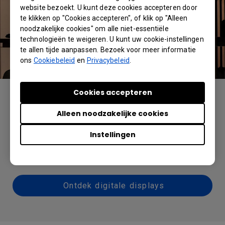
website bezoekt. U kunt deze cookies accepteren door
te klikken op "Cookies accepteren", of klik op "Alleen
noodzakelijke cookies" om alle niet-essentiële
technologieën te weigeren. U kunt uw cookie-instellingen
te allen tijde aanpassen. Bezoek voor meer informatie
ons
Cookiebeleid
en
Privacybeleid
.
Cookies accepteren
Digital Signage
Alleen noodzakelijke cookies
Verbeter uw vergaderingen en klantbelevingen
met een van onze digitale displays en
Instellingen
garandeer uitstekende beeldkwaliteit op elk
moment.
Ontdek digitale displays