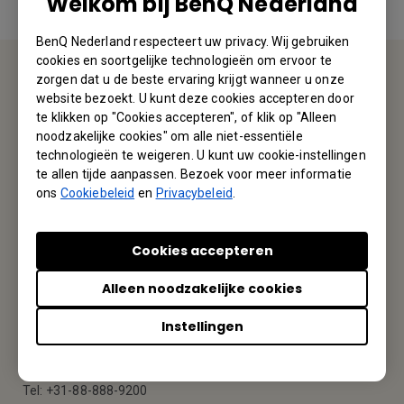
Welkom bij BenQ Nederland
BenQ Nederland respecteert uw privacy. Wij gebruiken
cookies en soortgelijke technologieën om ervoor te
zorgen dat u de beste ervaring krijgt wanneer u onze
Servicedesk
website bezoekt. U kunt deze cookies accepteren door
te klikken op "Cookies accepteren", of klik op "Alleen
noodzakelijke cookies" om alle niet-essentiële
Wij horen graag van u
technologieën te weigeren. U kunt uw cookie-instellingen
te allen tijde aanpassen. Bezoek voor meer informatie
Contacteer ons
ons
Cookiebeleid
en
Privacybeleid
.
Cookies accepteren
Regiokantoor
Alleen noodzakelijke cookies
BenQ Benelux B.V.
Instellingen
Meerenakkerweg 1-17, 5652 AR Eindhoven, The Netherlands
Tel: +31-88-888-9200