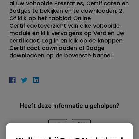
al uw voltooide Prestaties, Certificaten en
Badges te bekijken en te downloaden. 2.
Of klik op het tabblad Online
Certificaatoverzicht van elke voltooide
module en klik vervolgens op Verdien uw
certificaat. Log in en klik op de knoppen
Certificaat downloaden of Badge
downloaden op de bovenste banner.
Heeft deze informatie u geholpen?
Ja
Nee