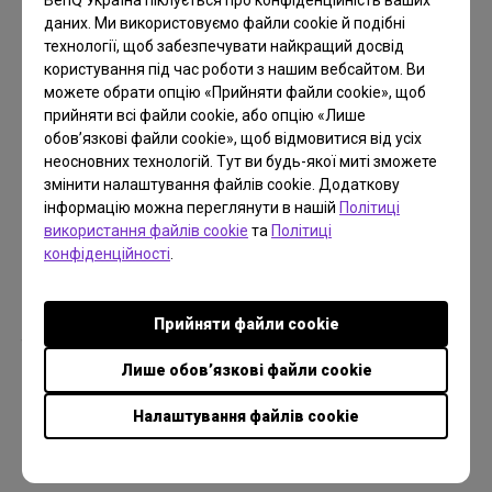
BenQ Україна піклується про конфіденційність ваших
кольору
даних. Ми використовуємо файли cookie й подібні
технології, щоб забезпечувати найкращий досвід
Оскільки існують невеликі біологічні відмінності
користування під час роботи з нашим вебсайтом. Ви
можете обрати опцію «Прийняти файли cookie», щоб
між людьми, те, як ми сприймаємо та
прийняти всі файли cookie, або опцію «Лише
розпізнаємо кольори, також відбувається по-
обов’язкові файли cookie», щоб відмовитися від усіх
різному. Через це визначення кольору об’єкта
неосновних технологій. Тут ви будь-якої миті зможете
змінити налаштування файлів cookie. Додаткову
стає суб’єктивним. Наприклад, поглянемо на цю
інформацію можна переглянути в нашій
Політиці
коробку внизу. Декому вона може здаватися
використання файлів cookie
та
Політиці
синьою, іншим — зеленою, а людина з точним
конфіденційності
.
сприйняттям кольорів бачитиме блакитний
колір. Більшості людей дуже тяжко надати
Прийняти файли cookie
точний опис кольору об’єкта.
Лише обов’язкові файли cookie
Налаштування файлів cookie