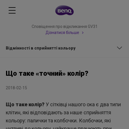
Сповіщення про відкликання GV31
Дізнатися більше
Відмінності в сприйнятті кольору
Що таке світло?
Що таке «точний» колір?
Відмінності в сприйнятті кольору
2018-02-15
Що таке колір?
У сітківці нашого ока є два типи
клітин, які відповідають за наше сприйняття
кольору: палички та колбочки. Колбочки, які
чутливі до кольору, найкраще працюють при