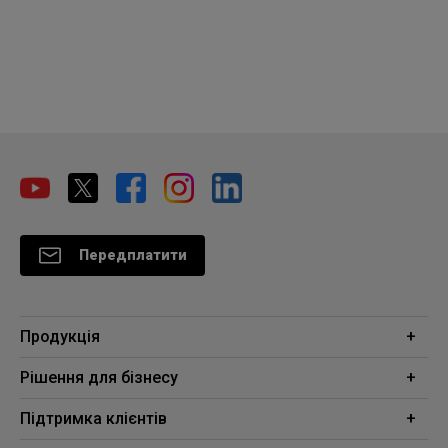
Передплатити
Продукція
Проектори
Рішення для бізнесу
Монітори
Освіта
Підтримка клієнтів
Освітлення
Бізнес