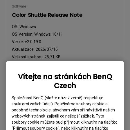
Software
Color Shuttle Release Note
OS:
Windows
OS Version:
Windows 10/11
Verze:
v2.0.19.0
Aktualizace:
2026/07/16
Velikost souboru:
25.71 KB
Stáhnout
Vítejte na stránkách BenQ
Czech
Společnost BenQ (vložte název země) respektuje
soukromí vašich údajů. Používáme soubory cookie a
Software
podobné technologie, abychom vám při návštěvě našich
Color Shuttle Release Note
webových stránek zajistili co nejlepší zážitek. Tyto
soubory cookie můžete buď přijmout kliknutím na tlačítko
OS:
Mac
"Přijmout soubory cookie", nebo kliknutím na tlačítko