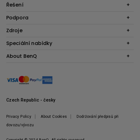
Projektory
Řešení
Monitory
Business
Podpora
Osvětlení
Interaktivní ploché panely
Reproduktory
Konkatujte nás
Zdroje
Výuka
Ke stažení a FAQ
Projekční kalkulátor
Speciální nabídky
BenQ Shop FAQ
Zajímavé články
Podmínky vrácení zboží
Webináře
About BenQ
Produktové Recenze
BenQ Shop podmínky
BenQ Ambassadors
Postavte si své první domácí kino
Představení firmy
Kde nakoupit
Pantone - Exkluzivní nabídka
Tiskové zprávy
Vedení
Udržitelnost
Czech Republic - česky
Privacy Policy
About Cookies
Dodržování předpisů při
dovozu/vývozu