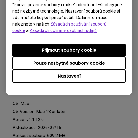
"Pouze povinné soubory cookie" odmítnout všechny jiné
OS Version:
Mac 13 or later
než nezbytné technologie. Nastavení souborů cookie si
Verze:
v1.1.12.0
zde můžete kdykoli přizpůsobit . Další informace
Aktualizace:
2026/07/16
naleznete v našich
Zásadách používání souborů
Velikost souboru:
21.15 KB
cookie
a
Zásadách ochrany osobních údajů
.
Stáhnout
Přijmout soubory cookie
Pouze nezbytné soubory cookie
Nastavení
Software
Color Shuttle for Mac
OS:
Mac
OS Version:
Mac 13 or later
Verze:
v1.1.12.0
Aktualizace:
2026/07/16
Velikost souboru:
609.2 MB