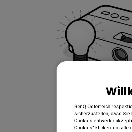
Golfsimulator Beamer
Ba
PianoLight
Golf
Wi
In
Will
BenQ Österreich respektie
sicherzustellen, dass Si
You Can Also Buy
Cookies entweder akzeptie
Cookies" klicken, um alle
Find Stores