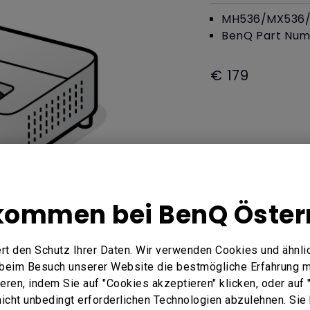
ck-bulging
Thunderbolt
MH536/MX536
Laser
BenQ Part Numb
reless Controller
P3
With Android TV
tegrated
With HAS
€ 179
With Low Input Lag
kommen bei BenQ Öster
rt den Schutz Ihrer Daten. Wir verwenden Cookies und ähnli
e beim Besuch unserer Website die bestmögliche Erfahrung 
 Here
ren, indem Sie auf "Cookies akzeptieren" klicken, oder auf "
 nicht unbedingt erforderlichen Technologien abzulehnen. Sie