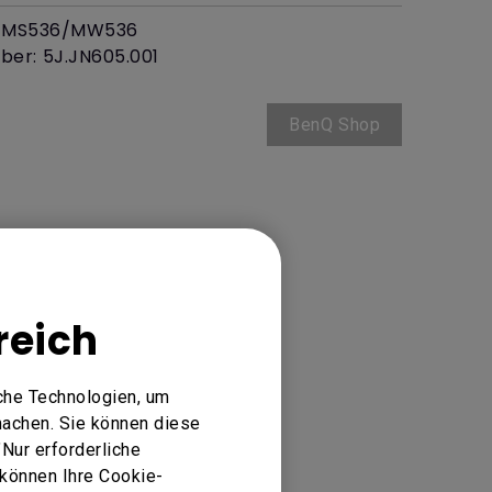
/MS536/MW536
er: 5J.JN605.001
BenQ Shop
reich
che Technologien, um
machen. Sie können diese
Nur erforderliche
 können Ihre Cookie-