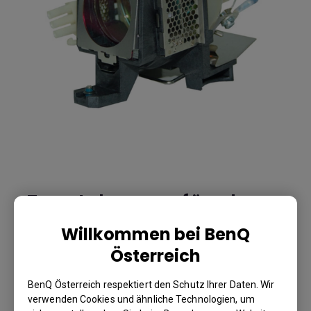
Ersatzlampe für den
MX611
Willkommen bei BenQ
Österreich
MX611
BenQ Österreich respektiert den Schutz Ihrer Daten. Wir
BenQ Artikelnummer: 5J.J3E05.001
verwenden Cookies und ähnliche Technologien, um