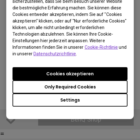
sicherzustellen, dass Sie beim Besuch unserer Website
€ 159
die bestmögliche Erfahrung machen. Sie können diese
Cookies entweder akzeptieren, indem Sie auf "Cookies
akzeptieren" klicken, oder auf "Nur erforderliche Cookies"
klicken, um alle nicht unbedingt erforderlichen
BenQ Shop
You Can Also Buy Here
Technologien abzulehnen. Sie können Ihre Cookie-
Einstellungen hier jederzeit anpassen. Weitere
Find Stores
Informationen finden Sie in unserer
Cookie-Richtlinie
und
in unserer
Datenschutzrichtlinie
.
Payment Information
Cookies akzeptieren
Shipping Information
Only Required Cookies
Settings
BenQ Shop
=